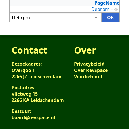
PageName
Debrpm
+
Contact
Over
Bezoekadres:
Privacybeleid
Overgoo 1
Over RevSpace
2266 JZ Leidschendam
Voorbehoud
Postadres:
Vlietweg 15
2266 KA Leidschendam
Bestuur:
board@revspace.nl