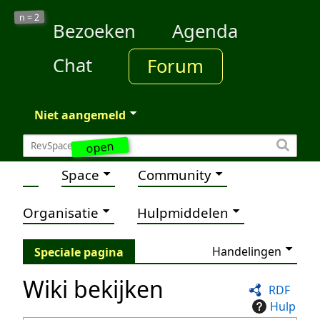
2
n =
Bezoeken
Agenda
Chat
Forum
Niet aangemeld
open
Space
Community
Organisatie
Hulpmiddelen
Handelingen
Speciale pagina
Wiki bekijken
RDF
Hulp