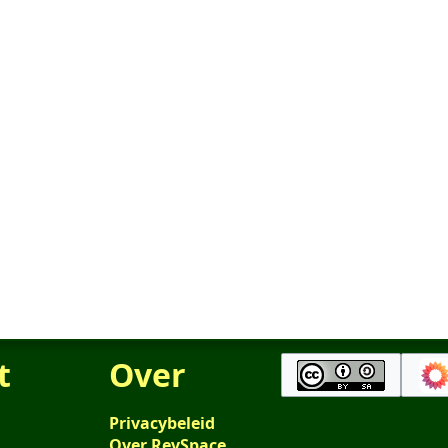
t
Over
Privacybeleid
Over RevSpace