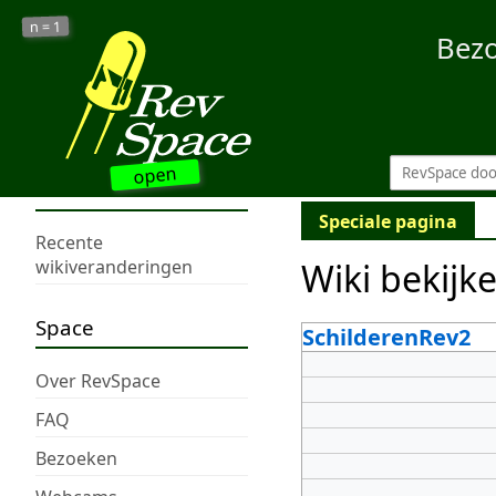
1
n =
Bez
open
Speciale pagina
Recente
Wiki bekijk
wikiveranderingen
Space
SchilderenRev2
Over RevSpace
FAQ
Bezoeken