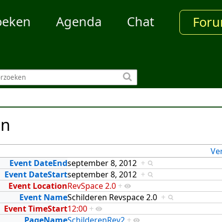
oeken
Agenda
Chat
For
en
Ve
Event DateEnd
september 8, 2012
+
Event DateStart
september 8, 2012
+
Event Location
RevSpace 2.0
+
Event Name
Schilderen Revspace 2.0
+
Event TimeStart
12:00
+
PageName
SchilderenRev2
+