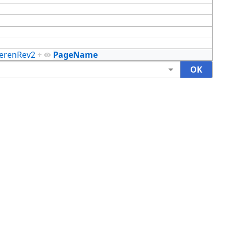
derenRev2
+
PageName