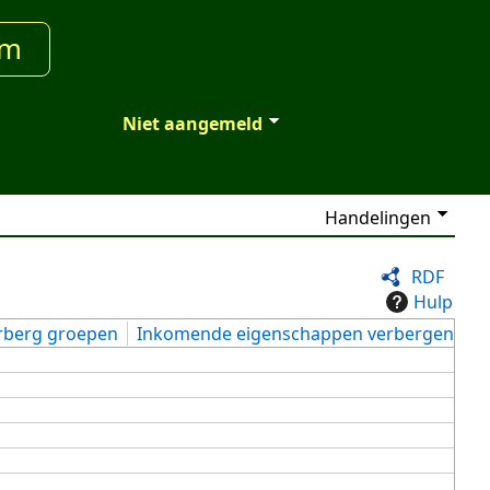
um
Niet aangemeld
Handelingen
RDF
Hulp
rberg groepen
Inkomende eigenschappen verbergen