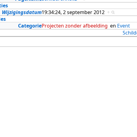
ties
Wijzigingsdatum
19:34:24, 2 september 2012
+
ies
Categorie
Projecten zonder afbeelding
en
Event
Schil