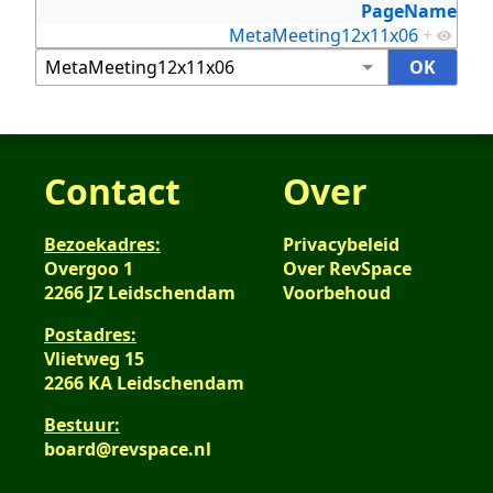
PageName
MetaMeeting12x11x06
+
Contact
Over
Bezoekadres:
Privacybeleid
Overgoo 1
Over RevSpace
2266 JZ Leidschendam
Voorbehoud
Postadres:
Vlietweg 15
2266 KA Leidschendam
Bestuur:
board@revspace.nl