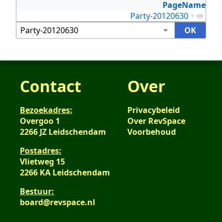
PageName
Party-20120630
+
Contact
Over
Bezoekadres:
Privacybeleid
Overgoo 1
Over RevSpace
2266 JZ Leidschendam
Voorbehoud
Postadres:
Vlietweg 15
2266 KA Leidschendam
Bestuur:
board@revspace.nl