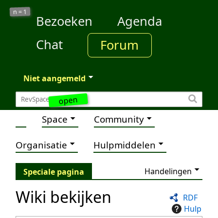
1
n =
Bezoeken
Agenda
Chat
Forum
Niet aangemeld
open
Space
Community
Organisatie
Hulpmiddelen
Handelingen
Speciale pagina
Wiki bekijken
RDF
Hulp