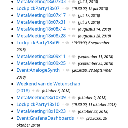
MetaMeeting18x07x03
+
(juli 3, 2018)
LockpickParty18x07
+
(19:30:00, 12 juli 2018)
MetaMeeting18x07x17
+
(juli 17, 2018)
MetaMeeting18x07x31
+
(juli 31, 2018)
MetaMeeting18x08x14
+
(augustus 14, 2018)
MetaMeeting18x08x28
+
(augustus 28, 2018)
LockpickParty18x09
+
(19:30:00, 6 september
2018)
MetaMeeting18x09x11
+
(september 11, 2018)
MetaMeeting18x09x25
+
(september 25, 2018)
Event:AnalogeSynth
+
(20:30:00, 28 september
2018)
Weekend van de Wetenschap
(2018)
+
(oktober 6, 2018)
MetaMeeting18x10x09
+
(oktober 9, 2018)
LockpickParty18x10
+
(19:30:00, 11 oktober 2018)
MetaMeeting18x10x23
+
(oktober 23, 2018)
Event:GrafanaDashboards
+
(20:30:00, 26
oktober 2018)