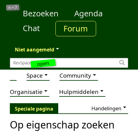
7
n =
Bezoeken
Agenda
Chat
Forum
Niet aangemeld
open
Space
Community
Organisatie
Hulpmiddelen
Handelingen
Speciale pagina
Op eigenschap zoeken