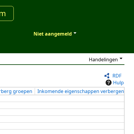
um
Niet aangemeld
Handelingen
RDF
Hulp
rberg groepen
Inkomende eigenschappen verbergen