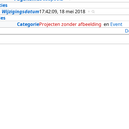
ties
Wijzigingsdatum
17:42:09, 18 mei 2018
+
ies
Categorie
Projecten zonder afbeelding
en
Event
D