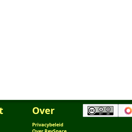
t
Over
Privacybeleid
Over RevSpace