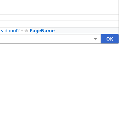
eadpool2
+
PageName