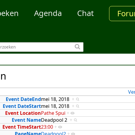
oeken
Agenda
Chat
For
en
Ve
Event DateEnd
mei 18, 2018
+
Event DateStart
mei 18, 2018
+
Event Location
Pathe Spui
+
Event Name
Deadpool 2
+
Event TimeStart
23:00
+
PageName
Deadpool2
+