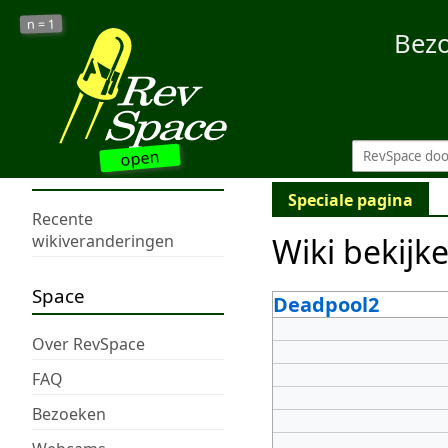
1
n =
Bez
open
Speciale pagina
Recente
Wiki bekijk
wikiveranderingen
Space
Deadpool2
Over RevSpace
FAQ
Bezoeken