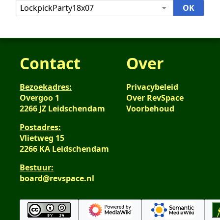
Contact
Over
Bezoekadres:
Privacybeleid
Overgoo 1
Over RevSpace
2266 JZ Leidschendam
Voorbehoud
Postadres:
Vlietweg 15
2266 KA Leidschendam
Bestuur:
board@revspace.nl