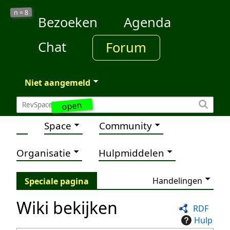
8
n =
Bezoeken
Agenda
Chat
Forum
Niet aangemeld
open
Space
Community
Organisatie
Hulpmiddelen
Handelingen
Speciale pagina
Wiki bekijken
RDF
Hulp