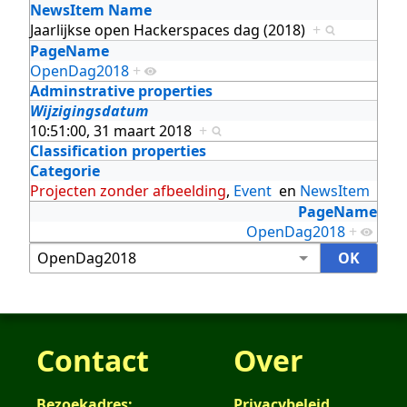
NewsItem Name
Jaarlijkse open Hackerspaces dag (2018)
+
PageName
OpenDag2018
+
Adminstrative properties
Wijzigingsdatum
10:51:00, 31 maart 2018
+
Classification properties
Categorie
Projecten zonder afbeelding
,
Event
en
NewsItem
PageName
OpenDag2018
+
Contact
Over
Bezoekadres:
Privacybeleid