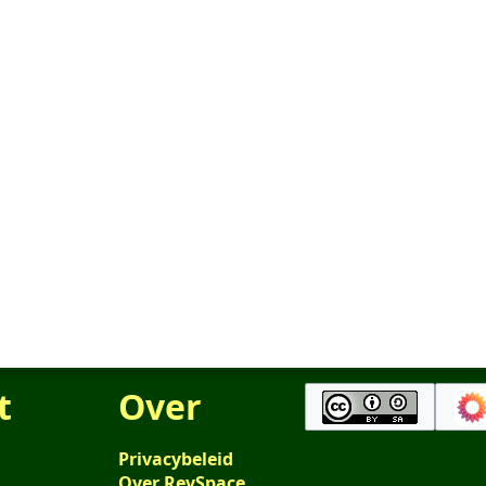
t
Over
Privacybeleid
Over RevSpace