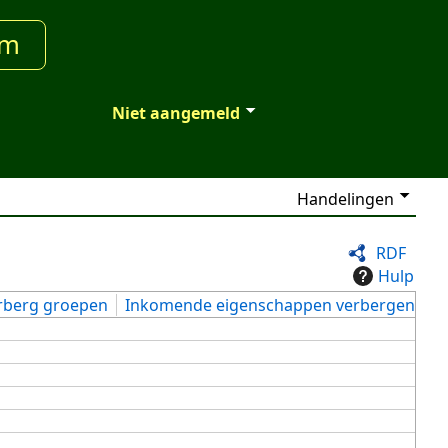
um
Niet aangemeld
Handelingen
RDF
Hulp
rberg groepen
Inkomende eigenschappen verbergen