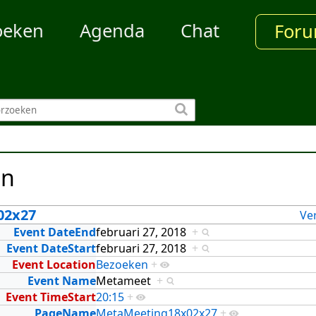
oeken
Agenda
Chat
For
en
02x27
Ve
Event DateEnd
februari 27, 2018
+
Event DateStart
februari 27, 2018
+
Event Location
Bezoeken
+
Event Name
Metameet
+
Event TimeStart
20:15
+
PageName
MetaMeeting18x02x27
+