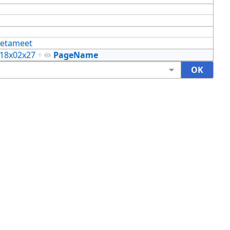
etameet
18x02x27
+
PageName