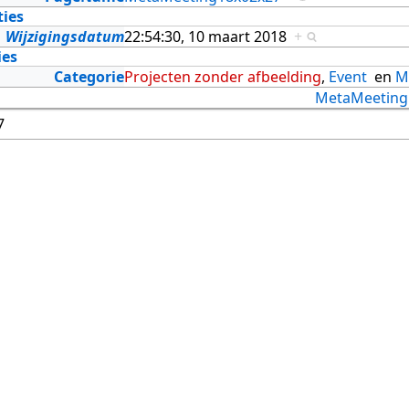
ties
Wijzigingsdatum
22:54:30, 10 maart 2018
+
ies
Categorie
Projecten zonder afbeelding
,
Event
en
M
MetaMeeting