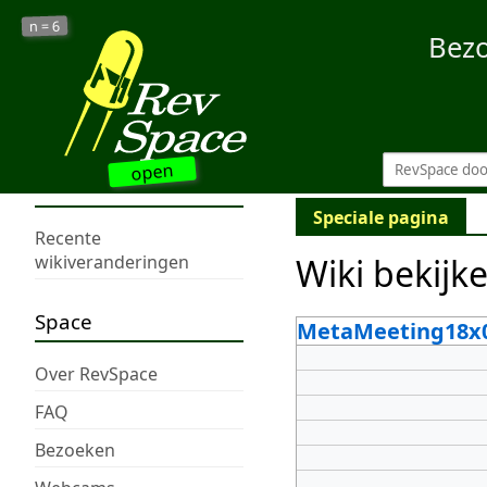
6
n =
Bez
open
Speciale pagina
Recente
Wiki bekijk
wikiveranderingen
Space
MetaMeeting18x
Over RevSpace
FAQ
Bezoeken