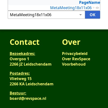
PageName
MetaMeeting18x11x06
+
Contact
Over
Bezoekadres:
Privacybeleid
Overgoo 1
Over RevSpace
2266 JZ Leidschendam
Voorbehoud
Postadres:
Vlietweg 15
2266 KA Leidschendam
Bestuur:
board@revspace.nl