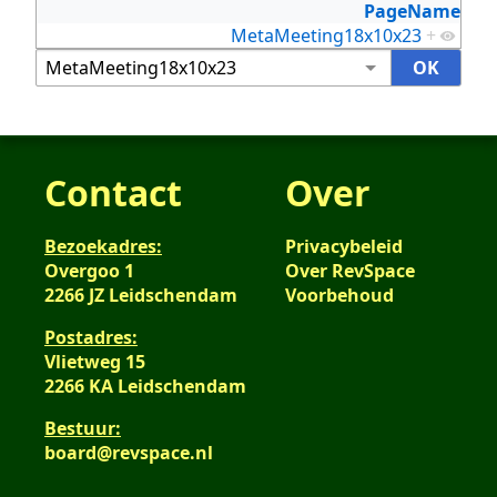
PageName
MetaMeeting18x10x23
+
Contact
Over
Bezoekadres:
Privacybeleid
Overgoo 1
Over RevSpace
2266 JZ Leidschendam
Voorbehoud
Postadres:
Vlietweg 15
2266 KA Leidschendam
Bestuur:
board@revspace.nl