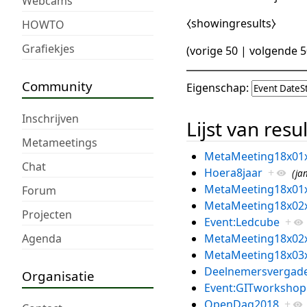
Webcams
⧼showingresults⧽
HOWTO
Grafiekjes
(
vorige 50
|
volgende 5
Community
Eigenschap:
Inschrijven
Lijst van resu
Metameetings
MetaMeeting18x01
Chat
Hoera8jaar
+
(ja
MetaMeeting18x01
Forum
MetaMeeting18x02
Projecten
Event:Ledcube
+
Agenda
MetaMeeting18x02
MetaMeeting18x03
Deelnemersvergade
Organisatie
Event:GITworkshop
OpenDag2018
+