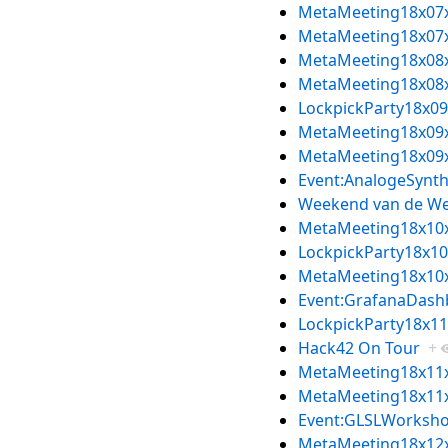
MetaMeeting18x07
MetaMeeting18x07
MetaMeeting18x08
MetaMeeting18x08
LockpickParty18x09
MetaMeeting18x09
MetaMeeting18x09
Event:AnalogeSynt
Weekend van de We
MetaMeeting18x10
LockpickParty18x10
MetaMeeting18x10
Event:GrafanaDash
LockpickParty18x11
Hack42 On Tour
+
MetaMeeting18x11
MetaMeeting18x11
Event:GLSLWorksh
MetaMeeting18x12