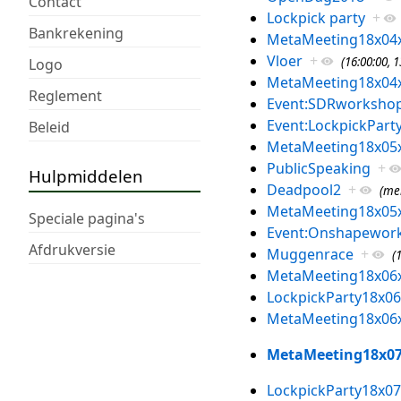
Contact
Lockpick party
+
Bankrekening
MetaMeeting18x04
Vloer
+
(16:00:00, 1
Logo
MetaMeeting18x04
Reglement
Event:SDRworksho
Event:LockpickPart
Beleid
MetaMeeting18x05
PublicSpeaking
+
Hulpmiddelen
Deadpool2
+
(mei
MetaMeeting18x05
Speciale pagina's
Event:Onshapewor
Afdrukversie
Muggenrace
+
(
MetaMeeting18x06
LockpickParty18x06
MetaMeeting18x06
MetaMeeting18x0
LockpickParty18x07