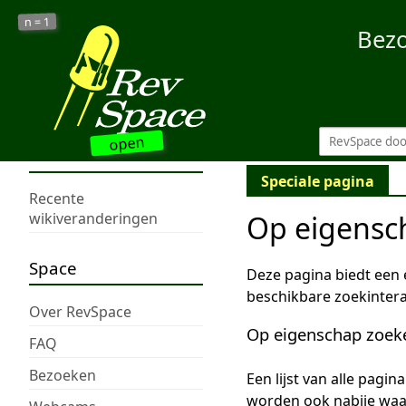
1
n =
Bez
open
Speciale pagina
Recente
Op eigensc
wikiveranderingen
Space
Deze pagina biedt een
beschikbare zoekintera
Over RevSpace
Op eigenschap zoek
FAQ
Bezoeken
Een lijst van alle pagi
worden ook nabije wa