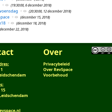
+
(19:30:00, 6 december 2018)
 woensdag
+
(20:30:00, 12 december 2018)
space
+
(december 15, 2018)
x18
+
(december 18, 2018)
(december 22, 2018)
tact
Over
dres:
Privacybeleid
 1
Over RevSpace
Leidschendam
Voorbehoud
s:
 15
 Leidschendam
evspace.nl