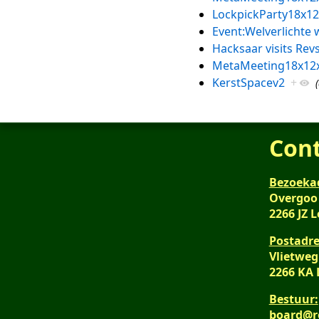
LockpickParty18x12
Event:Welverlichte
Hacksaar visits Rev
MetaMeeting18x12
KerstSpacev2
+
Con
Bezoeka
Overgoo
2266 JZ 
Postadre
Vlietweg
2266 KA
Bestuur:
board@r