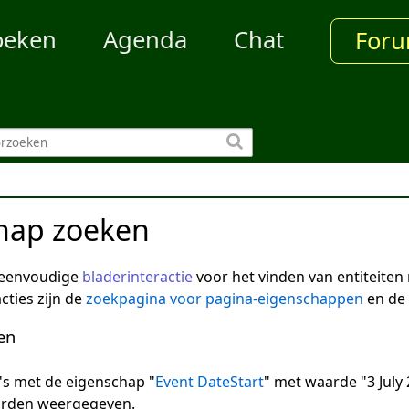
oeken
Agenda
Chat
For
hap zoeken
 eenvoudige
bladerinteractie
voor het vinden van entiteite
cties zijn de
zoekpagina voor pagina-eigenschappen
en de
en
na's met de eigenschap "
Event DateStart
" met waarde "3 July 
arden weergegeven.