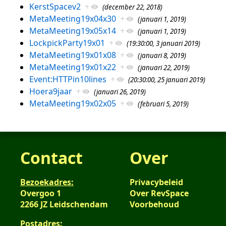
KerstSpacev2
+
(december 22, 2018)
MetaMeeting19x04x30
+
(januari 1, 2019)
MetaMeeting19x05x14
+
(januari 1, 2019)
LockpickParty19x01
+
(19:30:00, 3 januari 2019)
MetaMeeting19x01x08
+
(januari 8, 2019)
MetaMeeting19x01x22
+
(januari 22, 2019)
Event:HTTPin10lines
+
(20:30:00, 25 januari 2019)
Hoera9jaar
+
(januari 26, 2019)
MetaMeeting19x02x05
+
(februari 5, 2019)
Contact
Over
Bezoekadres:
Privacybeleid
Overgoo 1
Over RevSpace
2266 JZ Leidschendam
Voorbehoud
Postadres: