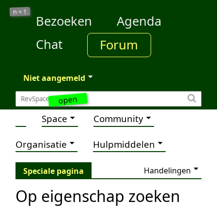
1
n =
Bezoeken
Agenda
Chat
Forum
Niet aangemeld
open
Space
Community
Organisatie
Hulpmiddelen
Handelingen
Speciale pagina
Op eigenschap zoeken