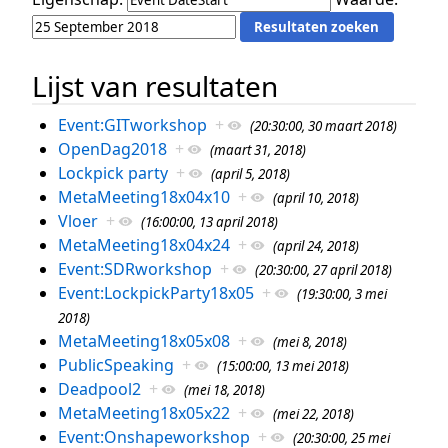
Lijst van resultaten
Event:GITworkshop
+
(20:30:00, 30 maart 2018)
OpenDag2018
+
(maart 31, 2018)
Lockpick party
+
(april 5, 2018)
MetaMeeting18x04x10
+
(april 10, 2018)
Vloer
+
(16:00:00, 13 april 2018)
MetaMeeting18x04x24
+
(april 24, 2018)
Event:SDRworkshop
+
(20:30:00, 27 april 2018)
Event:LockpickParty18x05
+
(19:30:00, 3 mei
2018)
MetaMeeting18x05x08
+
(mei 8, 2018)
PublicSpeaking
+
(15:00:00, 13 mei 2018)
Deadpool2
+
(mei 18, 2018)
MetaMeeting18x05x22
+
(mei 22, 2018)
Event:Onshapeworkshop
+
(20:30:00, 25 mei