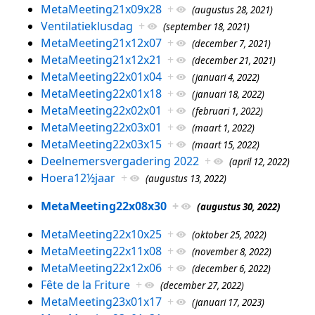
MetaMeeting21x09x28
+
(augustus 28, 2021)
Ventilatieklusdag
+
(september 18, 2021)
MetaMeeting21x12x07
+
(december 7, 2021)
MetaMeeting21x12x21
+
(december 21, 2021)
MetaMeeting22x01x04
+
(januari 4, 2022)
MetaMeeting22x01x18
+
(januari 18, 2022)
MetaMeeting22x02x01
+
(februari 1, 2022)
MetaMeeting22x03x01
+
(maart 1, 2022)
MetaMeeting22x03x15
+
(maart 15, 2022)
Deelnemersvergadering 2022
+
(april 12, 2022)
Hoera12½jaar
+
(augustus 13, 2022)
MetaMeeting22x08x30
+
(augustus 30, 2022)
MetaMeeting22x10x25
+
(oktober 25, 2022)
MetaMeeting22x11x08
+
(november 8, 2022)
MetaMeeting22x12x06
+
(december 6, 2022)
Fête de la Friture
+
(december 27, 2022)
MetaMeeting23x01x17
+
(januari 17, 2023)