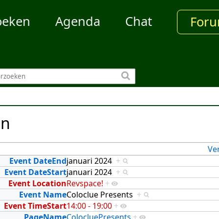
oeken
Agenda
Chat
For
en
Ve
Event DateEnd
januari 2024
+
Event DateStart
januari 2024
+
Event Location
Revspace!
+
Event Name
Coloclue Presents
+
Event TimeStart
14:00 - 19:00
+
PageName
ColocluePresents
+