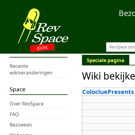
Bez
dicht
Speciale pagina
Recente
Wiki bekijk
wikiveranderingen
Space
ColocluePresents
Over RevSpace
FAQ
Bezoeken