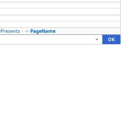
ePresents
+
PageName