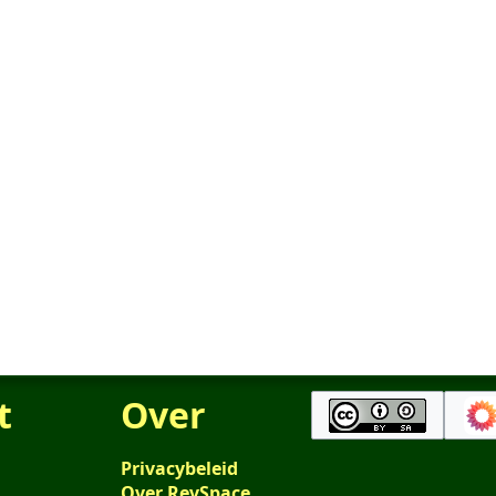
t
Over
Privacybeleid
Over RevSpace