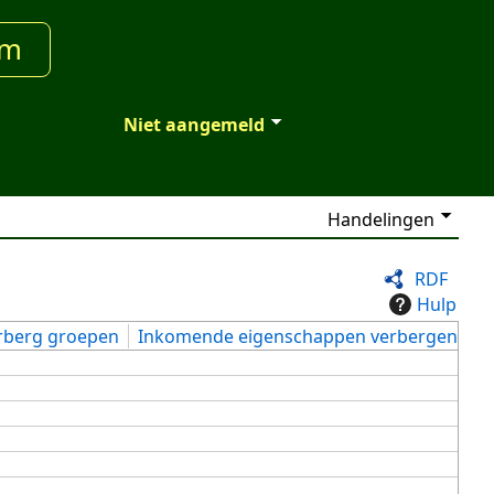
um
Niet aangemeld
Handelingen
RDF
Hulp
rberg groepen
Inkomende eigenschappen verbergen