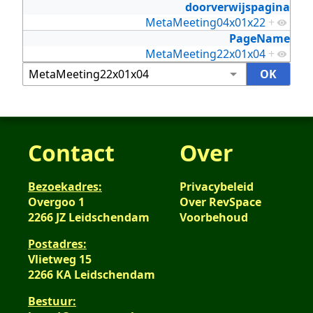
doorverwijspagina
MetaMeeting04x01x22
+
PageName
MetaMeeting22x01x04
+
Contact
Over
Bezoekadres:
Privacybeleid
Overgoo 1
Over RevSpace
2266 JZ Leidschendam
Voorbehoud
Postadres:
Vlietweg 15
2266 KA Leidschendam
Bestuur: