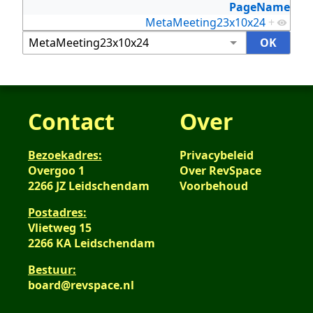
PageName
MetaMeeting23x10x24
+
Contact
Over
Bezoekadres:
Privacybeleid
Overgoo 1
Over RevSpace
2266 JZ Leidschendam
Voorbehoud
Postadres:
Vlietweg 15
2266 KA Leidschendam
Bestuur:
board@revspace.nl