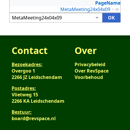
PageName
MetaMeeting24x04x09
+
Contact
Over
Bezoekadres:
Privacybeleid
Overgoo 1
Over RevSpace
2266 JZ Leidschendam
Voorbehoud
Postadres:
Vlietweg 15
2266 KA Leidschendam
Bestuur:
board@revspace.nl