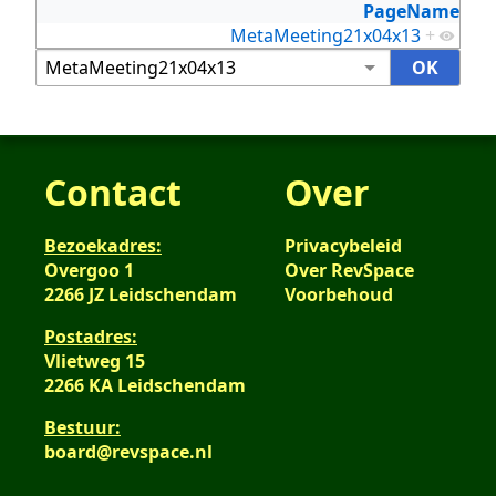
PageName
MetaMeeting21x04x13
+
Contact
Over
Bezoekadres:
Privacybeleid
Overgoo 1
Over RevSpace
2266 JZ Leidschendam
Voorbehoud
Postadres:
Vlietweg 15
2266 KA Leidschendam
Bestuur:
board@revspace.nl