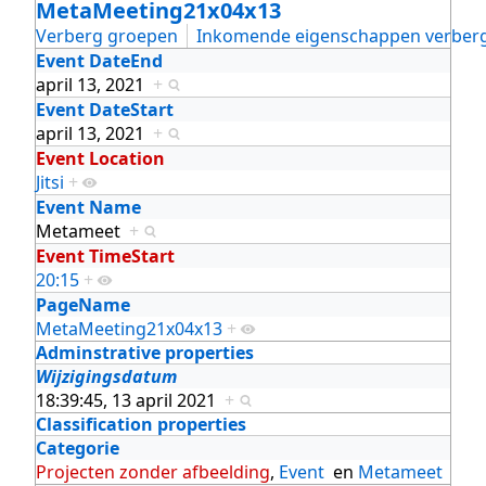
MetaMeeting21x04x13
Verberg groepen
Inkomende eigenschappen verber
Event DateEnd
april 13, 2021
+
Event DateStart
april 13, 2021
+
Event Location
Jitsi
+
Event Name
Metameet
+
Event TimeStart
20:15
+
PageName
MetaMeeting21x04x13
+
Adminstrative properties
Wijzigingsdatum
18:39:45, 13 april 2021
+
Classification properties
Categorie
Projecten zonder afbeelding
,
Event
en
Metameet