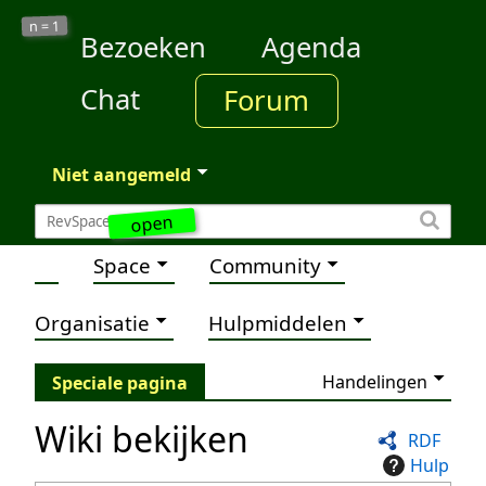
1
n =
Bezoeken
Agenda
Chat
Forum
Niet aangemeld
open
Space
Community
Organisatie
Hulpmiddelen
Handelingen
Speciale pagina
Wiki bekijken
RDF
Hulp