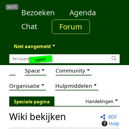
1
n =
Bezoeken
Agenda
Chat
Forum
Niet aangemeld
open
Space
Community
Organisatie
Hulpmiddelen
Handelingen
Speciale pagina
Wiki bekijken
RDF
Hulp