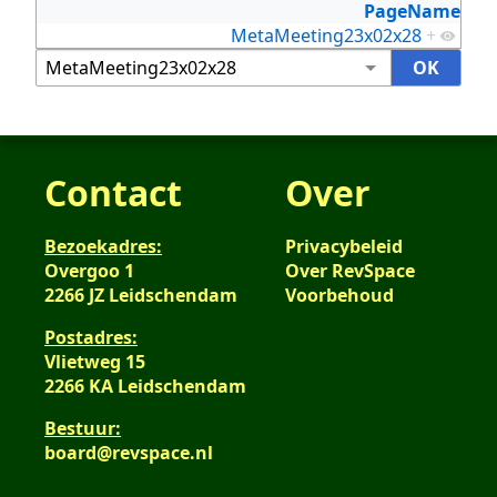
PageName
MetaMeeting23x02x28
+
Contact
Over
Bezoekadres:
Privacybeleid
Overgoo 1
Over RevSpace
2266 JZ Leidschendam
Voorbehoud
Postadres:
Vlietweg 15
2266 KA Leidschendam
Bestuur:
board@revspace.nl