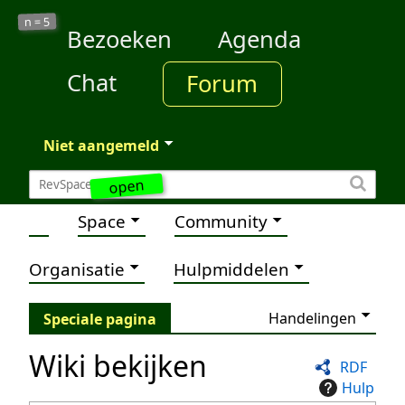
5
n =
Bezoeken
Agenda
Chat
Forum
Niet aangemeld
open
Space
Community
Organisatie
Hulpmiddelen
Handelingen
Speciale pagina
Wiki bekijken
RDF
Hulp