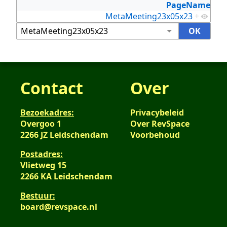
PageName
MetaMeeting23x05x23
+
Contact
Over
Bezoekadres:
Privacybeleid
Overgoo 1
Over RevSpace
2266 JZ Leidschendam
Voorbehoud
Postadres:
Vlietweg 15
2266 KA Leidschendam
Bestuur:
board@revspace.nl