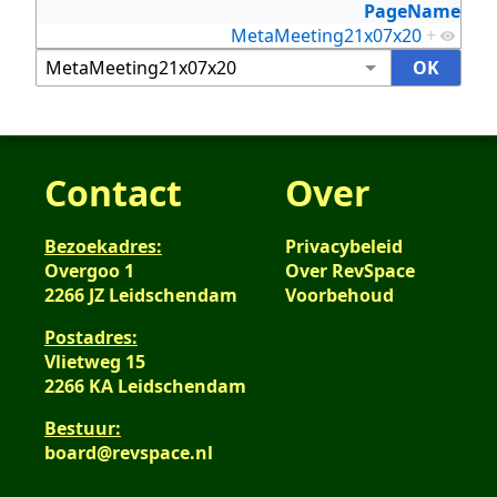
PageName
MetaMeeting21x07x20
+
Contact
Over
Bezoekadres:
Privacybeleid
Overgoo 1
Over RevSpace
2266 JZ Leidschendam
Voorbehoud
Postadres:
Vlietweg 15
2266 KA Leidschendam
Bestuur:
board@revspace.nl