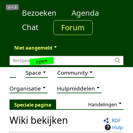
3
n =
Bezoeken
Agenda
Chat
Forum
Niet aangemeld
open
Space
Community
Organisatie
Hulpmiddelen
Handelingen
Speciale pagina
Wiki bekijken
RDF
Hulp