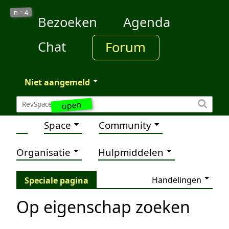
4
n =
Bezoeken
Agenda
Chat
Forum
Niet aangemeld
open
Space
Community
Organisatie
Hulpmiddelen
Handelingen
Speciale pagina
Op eigenschap zoeken