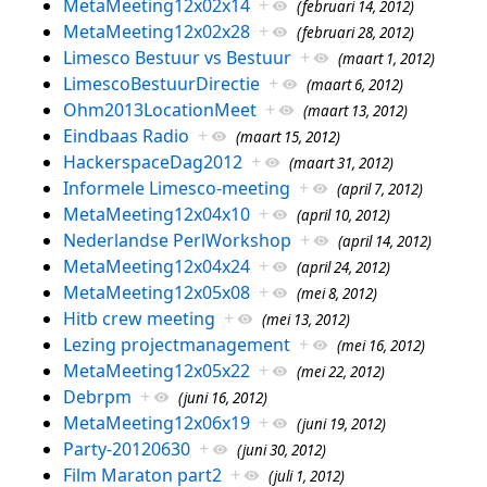
MetaMeeting12x02x14
+
(februari 14, 2012)
MetaMeeting12x02x28
+
(februari 28, 2012)
Limesco Bestuur vs Bestuur
+
(maart 1, 2012)
LimescoBestuurDirectie
+
(maart 6, 2012)
Ohm2013LocationMeet
+
(maart 13, 2012)
Eindbaas Radio
+
(maart 15, 2012)
HackerspaceDag2012
+
(maart 31, 2012)
Informele Limesco-meeting
+
(april 7, 2012)
MetaMeeting12x04x10
+
(april 10, 2012)
Nederlandse PerlWorkshop
+
(april 14, 2012)
MetaMeeting12x04x24
+
(april 24, 2012)
MetaMeeting12x05x08
+
(mei 8, 2012)
Hitb crew meeting
+
(mei 13, 2012)
Lezing projectmanagement
+
(mei 16, 2012)
MetaMeeting12x05x22
+
(mei 22, 2012)
Debrpm
+
(juni 16, 2012)
MetaMeeting12x06x19
+
(juni 19, 2012)
Party-20120630
+
(juni 30, 2012)
Film Maraton part2
+
(juli 1, 2012)