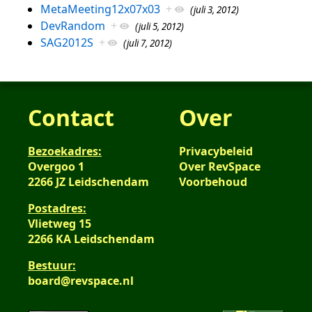
MetaMeeting12x07x03
+
(juli 3, 2012)
DevRandom
+
(juli 5, 2012)
SAG2012S
+
(juli 7, 2012)
Contact
Over
Bezoekadres:
Privacybeleid
Overgoo 1
Over RevSpace
2266 JZ Leidschendam
Voorbehoud
Postadres:
Vlietweg 15
2266 KA Leidschendam
Bestuur:
board@revspace.nl