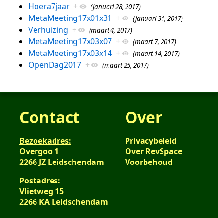
Hoera7jaar
+
(januari 28, 2017)
MetaMeeting17x01x31
+
(januari 31, 2017)
Verhuizing
+
(maart 4, 2017)
MetaMeeting17x03x07
+
(maart 7, 2017)
MetaMeeting17x03x14
+
(maart 14, 2017)
OpenDag2017
+
(maart 25, 2017)
Contact
Over
Bezoekadres:
Privacybeleid
Overgoo 1
Over RevSpace
2266 JZ Leidschendam
Voorbehoud
Postadres:
Vlietweg 15
2266 KA Leidschendam