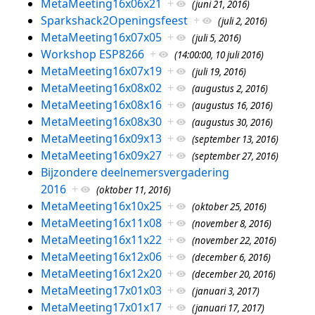
MetaMeeting16x06x21
+
(juni 21, 2016)
Sparkshack2Openingsfeest
+
(juli 2, 2016)
MetaMeeting16x07x05
+
(juli 5, 2016)
Workshop ESP8266
+
(14:00:00, 10 juli 2016)
MetaMeeting16x07x19
+
(juli 19, 2016)
MetaMeeting16x08x02
+
(augustus 2, 2016)
MetaMeeting16x08x16
+
(augustus 16, 2016)
MetaMeeting16x08x30
+
(augustus 30, 2016)
MetaMeeting16x09x13
+
(september 13, 2016)
MetaMeeting16x09x27
+
(september 27, 2016)
Bijzondere deelnemersvergadering
2016
+
(oktober 11, 2016)
MetaMeeting16x10x25
+
(oktober 25, 2016)
MetaMeeting16x11x08
+
(november 8, 2016)
MetaMeeting16x11x22
+
(november 22, 2016)
MetaMeeting16x12x06
+
(december 6, 2016)
MetaMeeting16x12x20
+
(december 20, 2016)
MetaMeeting17x01x03
+
(januari 3, 2017)
MetaMeeting17x01x17
+
(januari 17, 2017)