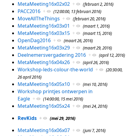
MetaMeeting16x02x02
+
(februari 2, 2016)
PACC2016
+
(12:00:00, 13 februari 2016)
MoveAllTheThings
+
(februari 20, 2016)
MetaMeeting16x03x01
+
(maart 1, 2016)
MetaMeeting16x03x15
+
(maart 15, 2016)
OpenDag2016
+
(maart 26, 2016)
MetaMeeting16x03x29
+
(maart 29, 2016)
Deelnemersvergadering 2016
+
(april 12, 2016)
MetaMeeting16x04x26
+
(april 26, 2016)
Workshop-leds-colour-the-world
+
(20:30:00,
26 april 2016)
MetaMeeting16x05x10
+
(mei 10, 2016)
Workshop printjes ontwerpen in
Eagle
+
(14:00:00, 15 mei 2016)
MetaMeeting16x05x24
+
(mei 24, 2016)
RevKids
+
(mei 29, 2016)
MetaMeeting16x06x07
+
(juni 7, 2016)