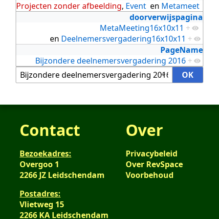
Projecten zonder afbeelding
,
Event
en
Metameet
doorverwijspagina
MetaMeeting16x10x11
+
en
Deelnemersvergadering16x10x11
+
PageName
Bijzondere deelnemersvergadering 2016
+
Contact
Over
Bezoekadres:
Privacybeleid
Overgoo 1
Over RevSpace
2266 JZ Leidschendam
Voorbehoud
Postadres:
Vlietweg 15
2266 KA Leidschendam