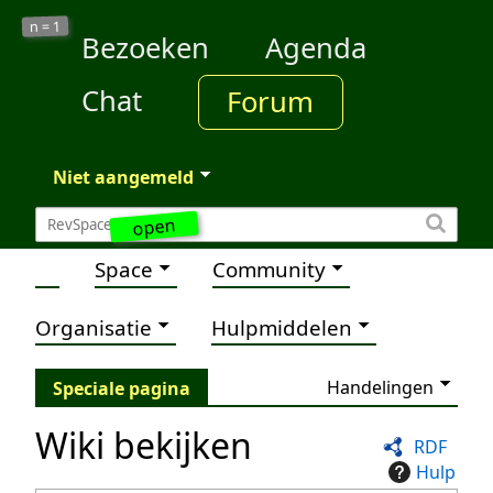
1
n =
Bezoeken
Agenda
Chat
Forum
Niet aangemeld
open
Space
Community
Organisatie
Hulpmiddelen
Handelingen
Speciale pagina
Wiki bekijken
RDF
Hulp