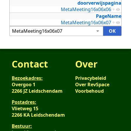
doorverwijspagina
MetaMeeting16x06x06
+
PageName
MetaMeeting16x06x07
+
Contact
Over
Bezoekadres:
Privacybeleid
Overgoo 1
Over RevSpace
2266 JZ Leidschendam
Voorbehoud
Postadres:
Vlietweg 15
2266 KA Leidschendam
Bestuur: