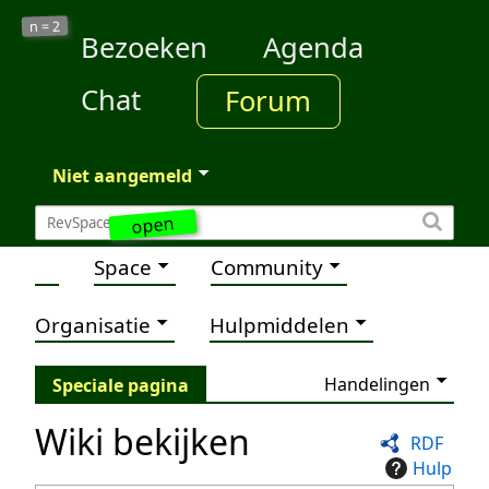
2
n =
Bezoeken
Agenda
Chat
Forum
Niet aangemeld
open
Space
Community
Organisatie
Hulpmiddelen
Handelingen
Speciale pagina
Wiki bekijken
RDF
Hulp