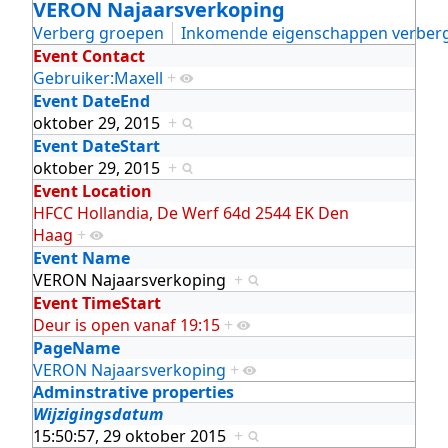
VERON Najaarsverkoping
Verberg groepen
Inkomende eigenschappen verber
Event Contact
Gebruiker:Maxell
+
Event DateEnd
oktober 29, 2015
+
Event DateStart
oktober 29, 2015
+
Event Location
HFCC Hollandia, De Werf 64d 2544 EK Den
Haag
+
Event Name
VERON Najaarsverkoping
+
Event TimeStart
Deur is open vanaf 19:15
+
PageName
VERON Najaarsverkoping
+
Adminstrative properties
Wijzigingsdatum
15:50:57, 29 oktober 2015
+