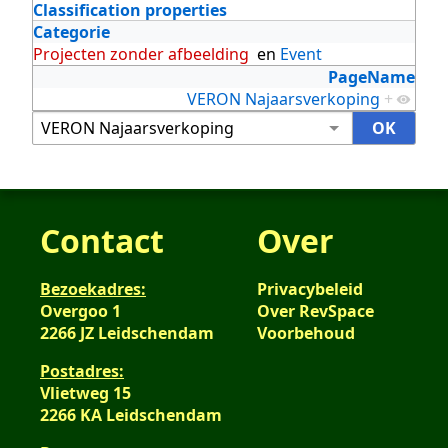
Classification properties
Categorie
Projecten zonder afbeelding
en
Event
PageName
VERON Najaarsverkoping
+
Contact
Over
Bezoekadres:
Privacybeleid
Overgoo 1
Over RevSpace
2266 JZ Leidschendam
Voorbehoud
Postadres:
Vlietweg 15
2266 KA Leidschendam