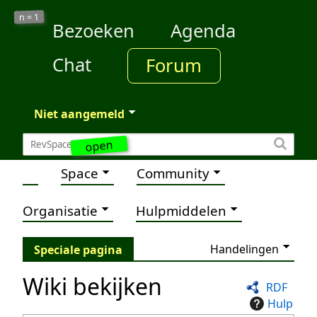
1
n =
Bezoeken
Agenda
Chat
Forum
Niet aangemeld
open
Space
Community
Organisatie
Hulpmiddelen
Handelingen
Speciale pagina
Wiki bekijken
RDF
Hulp