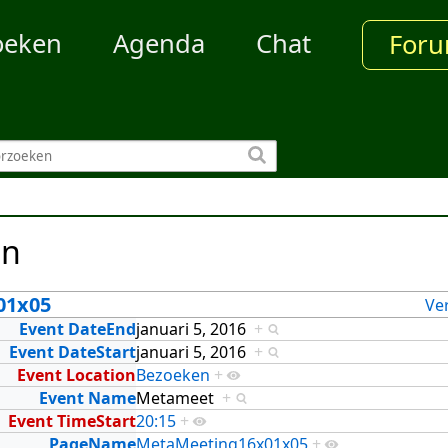
oeken
Agenda
Chat
For
en
01x05
Ve
Event DateEnd
januari 5, 2016
+
Event DateStart
januari 5, 2016
+
Event Location
Bezoeken
+
Event Name
Metameet
+
Event TimeStart
20:15
+
PageName
MetaMeeting16x01x05
+