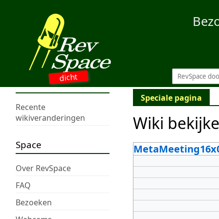
Bez
dicht
Speciale pagina
Recente
Wiki bekijk
wikiveranderingen
Space
MetaMeeting16x
Over RevSpace
FAQ
Bezoeken