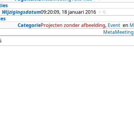
ties
Wijzigingsdatum
09:20:09, 18 januari 2016
+
ies
Categorie
Projecten zonder afbeelding
,
Event
en
M
MetaMeeting