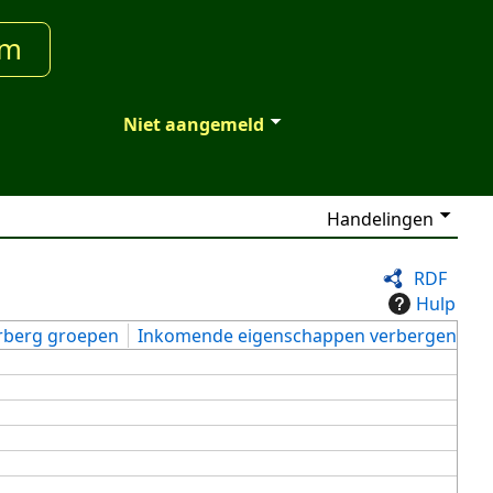
um
Niet aangemeld
Handelingen
RDF
Hulp
rberg groepen
Inkomende eigenschappen verbergen