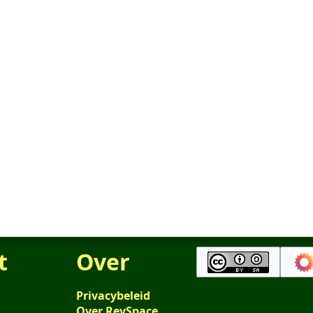
t
Over
Privacybeleid
Over RevSpace