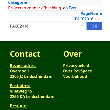
Categorie
Projecten zonder afbeelding
en
Event
PageName
PACC2016
+
Contact
Over
Bezoekadres:
Privacybeleid
Overgoo 1
Over RevSpace
2266 JZ Leidschendam
Voorbehoud
Postadres:
Vlietweg 15
2266 KA Leidschendam
Bestuur: