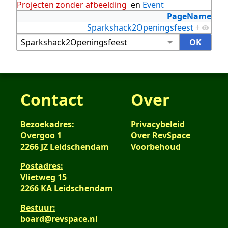
Projecten zonder afbeelding
en
Event
PageName
Sparkshack2Openingsfeest
+
Contact
Over
Bezoekadres:
Privacybeleid
Overgoo 1
Over RevSpace
2266 JZ Leidschendam
Voorbehoud
Postadres:
Vlietweg 15
2266 KA Leidschendam
Bestuur:
board@revspace.nl