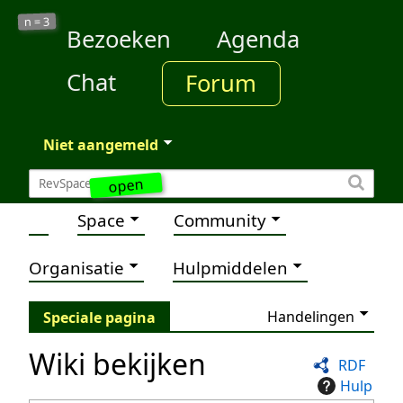
3
n =
Bezoeken
Agenda
Chat
Forum
Niet aangemeld
open
Space
Community
Organisatie
Hulpmiddelen
Handelingen
Speciale pagina
Wiki bekijken
RDF
Hulp