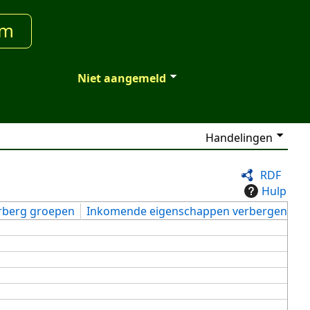
um
Niet aangemeld
Handelingen
RDF
Hulp
rberg groepen
Inkomende eigenschappen verbergen