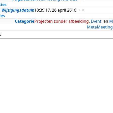
ties
Wijzigingsdatum
18:39:17, 26 april 2016
+
ies
Categorie
Projecten zonder afbeelding
,
Event
en
M
MetaMeeting