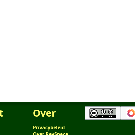
t
Over
Privacybeleid
Over RevSpace