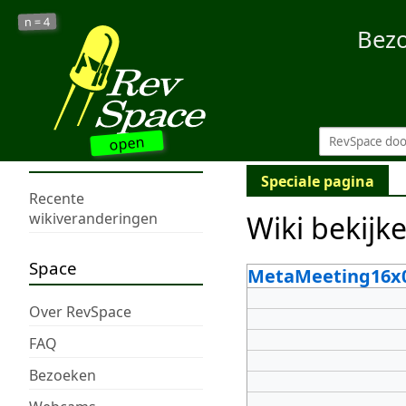
4
n =
Bez
open
Speciale pagina
Recente
Wiki bekijk
wikiveranderingen
Space
MetaMeeting16x
Over RevSpace
FAQ
Bezoeken