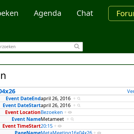
oeken
Agenda
Chat
For
en
04x26
Ve
Event DateEnd
april 26, 2016
+
Event DateStart
april 26, 2016
+
Event Location
Bezoeken
+
Event Name
Metameet
+
Event TimeStart
20:15
+
PageName
MetaMeeting16x04x26
+