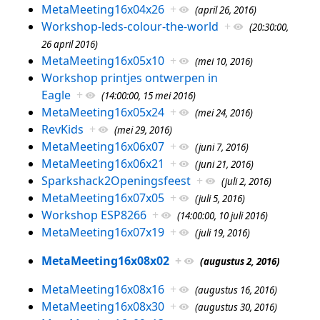
MetaMeeting16x04x26
+
(april 26, 2016)
Workshop-leds-colour-the-world
+
(20:30:00,
26 april 2016)
MetaMeeting16x05x10
+
(mei 10, 2016)
Workshop printjes ontwerpen in
Eagle
+
(14:00:00, 15 mei 2016)
MetaMeeting16x05x24
+
(mei 24, 2016)
RevKids
+
(mei 29, 2016)
MetaMeeting16x06x07
+
(juni 7, 2016)
MetaMeeting16x06x21
+
(juni 21, 2016)
Sparkshack2Openingsfeest
+
(juli 2, 2016)
MetaMeeting16x07x05
+
(juli 5, 2016)
Workshop ESP8266
+
(14:00:00, 10 juli 2016)
MetaMeeting16x07x19
+
(juli 19, 2016)
MetaMeeting16x08x02
+
(augustus 2, 2016)
MetaMeeting16x08x16
+
(augustus 16, 2016)
MetaMeeting16x08x30
+
(augustus 30, 2016)