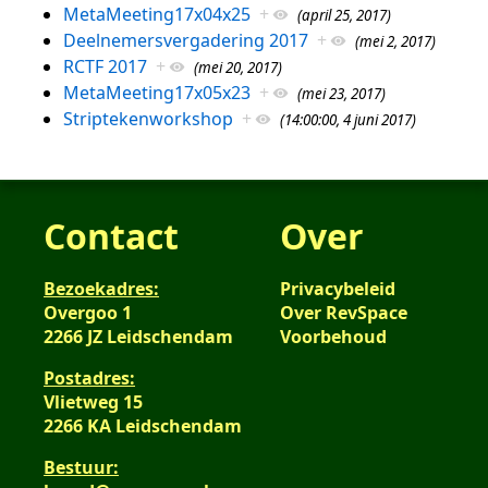
MetaMeeting17x04x25
+
(april 25, 2017)
Deelnemersvergadering 2017
+
(mei 2, 2017)
RCTF 2017
+
(mei 20, 2017)
MetaMeeting17x05x23
+
(mei 23, 2017)
Striptekenworkshop
+
(14:00:00, 4 juni 2017)
Contact
Over
Bezoekadres:
Privacybeleid
Overgoo 1
Over RevSpace
2266 JZ Leidschendam
Voorbehoud
Postadres:
Vlietweg 15
2266 KA Leidschendam
Bestuur: