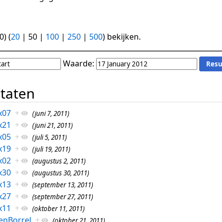
0
) (
20
|
50
|
100
|
250
|
500
) bekijken.
Waarde:
ltaten
x07
+
(juni 7, 2011)
x21
+
(juni 21, 2011)
x05
+
(juli 5, 2011)
x19
+
(juli 19, 2011)
x02
+
(augustus 2, 2011)
x30
+
(augustus 30, 2011)
x13
+
(september 13, 2011)
x27
+
(september 27, 2011)
x11
+
(oktober 11, 2011)
enBorrel
+
(oktober 21, 2011)