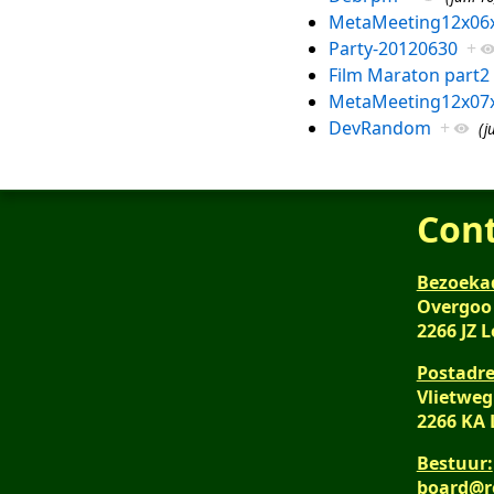
MetaMeeting12x06
Party-20120630
+
Film Maraton part2
MetaMeeting12x07
DevRandom
+
(j
Con
Bezoeka
Overgoo
2266 JZ 
Postadre
Vlietweg
2266 KA
Bestuur:
board@r