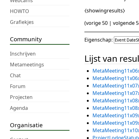
Webcams
⧼showingresults⧽
HOWTO
Grafiekjes
(
vorige 50
|
volgende 5
Community
Eigenschap:
Inschrijven
Lijst van resu
Metameetings
MetaMeeting11x06
Chat
MetaMeeting11x06
MetaMeeting11x07
Forum
MetaMeeting11x07
Projecten
MetaMeeting11x08
Agenda
MetaMeeting11x08
MetaMeeting11x09
MetaMeeting11x09
Organisatie
MetaMeeting11x10
ProjectLodgeStatut