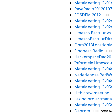
MetaMeeting12x01
RaveRadio2012010
FOSDEM 2012
+
MetaMeeting12x02
MetaMeeting12x02
Limesco Bestuur vs
LimescoBestuurDire
Ohm2013LocationM
Eindbaas Radio
+
HackerspaceDag20
Informele Limesco
MetaMeeting12x04
Nederlandse PerlW
MetaMeeting12x04
MetaMeeting12x05
Hitb crew meeting
Lezing projectman
MetaMeeting12x05
Debrpm
+
(juni 16