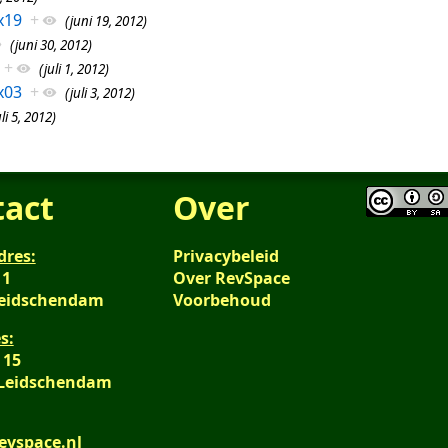
x19
+
(juni 19, 2012)
(juni 30, 2012)
+
(juli 1, 2012)
x03
+
(juli 3, 2012)
uli 5, 2012)
tact
Over
dres:
Privacybeleid
 1
Over RevSpace
Leidschendam
Voorbehoud
s:
 15
 Leidschendam
evspace.nl