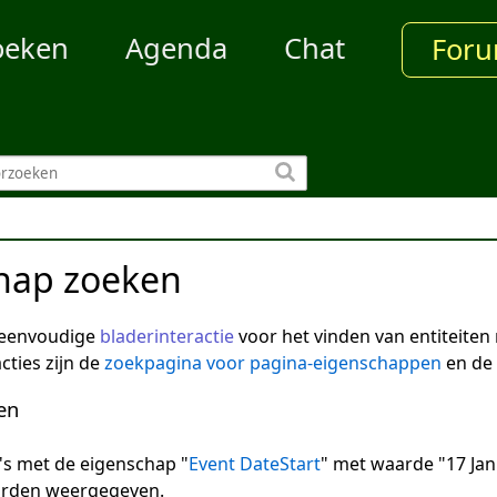
oeken
Agenda
Chat
For
hap zoeken
 eenvoudige
bladerinteractie
voor het vinden van entiteite
cties zijn de
zoekpagina voor pagina-eigenschappen
en de
en
na's met de eigenschap "
Event DateStart
" met waarde "17 Jan
arden weergegeven.