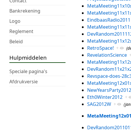
Contact
MetaMeeting11x10
Bankrekening
MetaMeeting11x11
EindbaasRadio2011
Logo
MetaMeeting11x11
Reglement
DevRandom201111
MetaMeeting11x12
Beleid
RetroSpace!
+
(d
RevelationScience
Hulpmiddelen
MetaMeeting11x12
DevRandom11x21x
Speciale pagina's
Revspace-does-28c
Afdrukversie
MetaMeeting12x01
NewYearsParty201
Eth0Winter2012
+
SAG2012W
+
(jan
MetaMeeting12x0
DevRandom201101