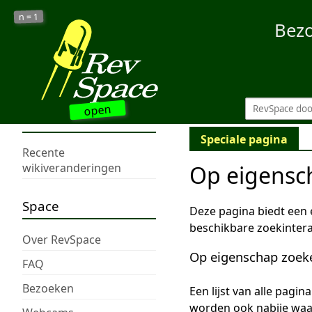
1
n =
Bez
open
Speciale pagina
Recente
Op eigensc
wikiveranderingen
Space
Deze pagina biedt een
beschikbare zoekintera
Over RevSpace
Op eigenschap zoek
FAQ
Bezoeken
Een lijst van alle pagi
worden ook nabije wa