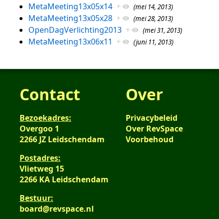
MetaMeeting13x05x14
+
(mei 14, 2013)
MetaMeeting13x05x28
+
(mei 28, 2013)
OpenDagVerlichting2013
+
(mei 31, 2013)
MetaMeeting13x06x11
+
(juni 11, 2013)
Contact
Over
Bezoekadres:
Privacybeleid
Overgoo 1
Over RevSpace
2266 JZ Leidschendam
Voorbehoud
Postadres:
Vlietweg 15
2266 KA Leidschendam
Bestuur:
board@revspace.nl