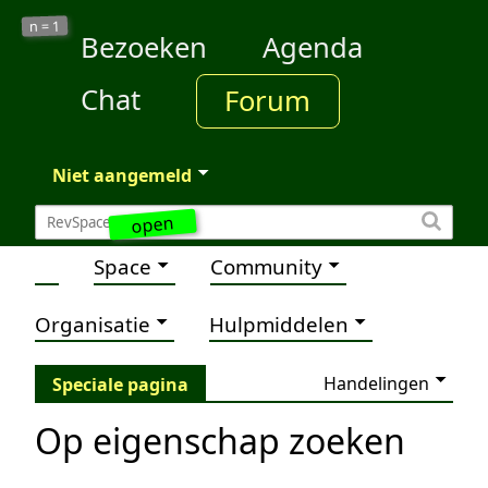
1
n =
Bezoeken
Agenda
Chat
Forum
Niet aangemeld
open
Space
Community
Organisatie
Hulpmiddelen
Handelingen
Speciale pagina
Op eigenschap zoeken