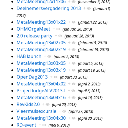
MetaMeeting12x11x06
+
(november 6, 2012)
Deelnemersvergadering 2013
+
(januari 8,
2013)
MetaMeeting13x01x22
+
(januari 22, 2013)
OHMOrgaMeet
+
(januari 26, 2013)
2.0 release party
+
(januari 26, 2013)
MetaMeeting13x02x05
+
(februari 5, 2013)
MetaMeeting13x02x19
+
(februari 19, 2013)
HAB launch
+
(maart 2, 2013)
MetaMeeting13x03x05
+
(maart 5, 2013)
MetaMeeting13x03x19
+
(maart 19, 2013)
OpenDag2013
+
(maart 30, 2013)
MetaMeeting13x04x02
+
(april 2, 2013)
ProjectlodgeALV2013-I
+
(april 6, 2013)
MetaMeeting13x04x16
+
(april 16, 2013)
RevKids2.0
+
(april 20, 2013)
Vleermuisexcursie
+
(april 27, 2013)
MetaMeeting13x04x30
+
(april 30, 2013)
RD-event
+
(mei 6, 2013)