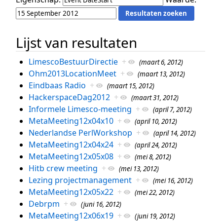
Lijst van resultaten
LimescoBestuurDirectie
+
(maart 6, 2012)
Ohm2013LocationMeet
+
(maart 13, 2012)
Eindbaas Radio
+
(maart 15, 2012)
HackerspaceDag2012
+
(maart 31, 2012)
Informele Limesco-meeting
+
(april 7, 2012)
MetaMeeting12x04x10
+
(april 10, 2012)
Nederlandse PerlWorkshop
+
(april 14, 2012)
MetaMeeting12x04x24
+
(april 24, 2012)
MetaMeeting12x05x08
+
(mei 8, 2012)
Hitb crew meeting
+
(mei 13, 2012)
Lezing projectmanagement
+
(mei 16, 2012)
MetaMeeting12x05x22
+
(mei 22, 2012)
Debrpm
+
(juni 16, 2012)
MetaMeeting12x06x19
+
(juni 19, 2012)