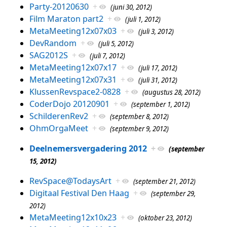
Party-20120630
+
(juni 30, 2012)
Film Maraton part2
+
(juli 1, 2012)
MetaMeeting12x07x03
+
(juli 3, 2012)
DevRandom
+
(juli 5, 2012)
SAG2012S
+
(juli 7, 2012)
MetaMeeting12x07x17
+
(juli 17, 2012)
MetaMeeting12x07x31
+
(juli 31, 2012)
KlussenRevspace2-0828
+
(augustus 28, 2012)
CoderDojo 20120901
+
(september 1, 2012)
SchilderenRev2
+
(september 8, 2012)
OhmOrgaMeet
+
(september 9, 2012)
Deelnemersvergadering 2012
+
(september
15, 2012)
RevSpace@TodaysArt
+
(september 21, 2012)
Digitaal Festival Den Haag
+
(september 29,
2012)
MetaMeeting12x10x23
+
(oktober 23, 2012)