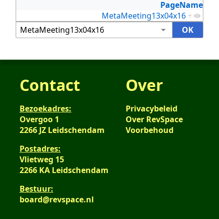
PageName
MetaMeeting13x04x16
+
Contact
Over
Bezoekadres:
Privacybeleid
Overgoo 1
Over RevSpace
2266 JZ Leidschendam
Voorbehoud
Postadres:
Vlietweg 15
2266 KA Leidschendam
Bestuur:
board@revspace.nl