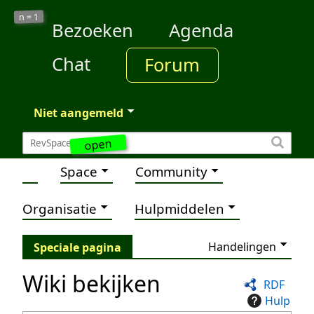
1
n =
Bezoeken
Agenda
Chat
Forum
Niet aangemeld
open
Space
Community
Organisatie
Hulpmiddelen
Handelingen
Speciale pagina
Wiki bekijken
RDF
Hulp