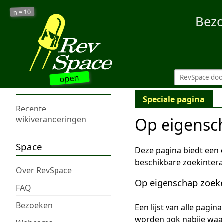
10
n =
Bez
open
Speciale pagina
Recente
Op eigensc
wikiveranderingen
Space
Deze pagina biedt een
beschikbare zoekintera
Over RevSpace
Op eigenschap zoek
FAQ
Bezoeken
Een lijst van alle pagi
worden ook nabije wa