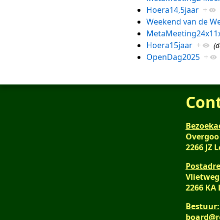
Hoera14,5jaar
+
Weekend van de We
MetaMeeting24x11
Hoera15jaar
+
(d
OpenDag2025
+
Con
Bezoeka
Overgoo
2266 JZ 
Postadre
Vlietweg
2266 KA
Bestuur:
board@r