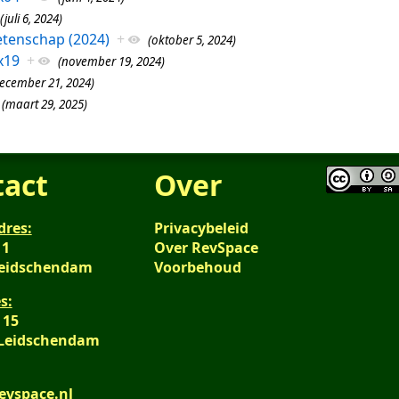
(juli 6, 2024)
tenschap (2024)
+
(oktober 5, 2024)
x19
+
(november 19, 2024)
ecember 21, 2024)
(maart 29, 2025)
tact
Over
dres:
Privacybeleid
 1
Over RevSpace
Leidschendam
Voorbehoud
s:
 15
 Leidschendam
evspace.nl