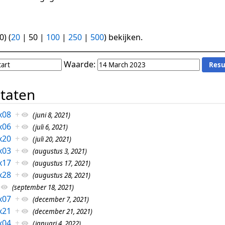
0
) (
20
|
50
|
100
|
250
|
500
) bekijken.
Waarde:
ltaten
x08
+
(juni 8, 2021)
x06
+
(juli 6, 2021)
x20
+
(juli 20, 2021)
x03
+
(augustus 3, 2021)
x17
+
(augustus 17, 2021)
x28
+
(augustus 28, 2021)
(september 18, 2021)
x07
+
(december 7, 2021)
x21
+
(december 21, 2021)
x04
+
(januari 4, 2022)