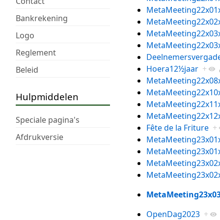
Contact
MetaMeeting22x01
Bankrekening
MetaMeeting22x02
MetaMeeting22x03
Logo
MetaMeeting22x03
Reglement
Deelnemersvergade
Hoera12½jaar
+
Beleid
MetaMeeting22x08
MetaMeeting22x10
Hulpmiddelen
MetaMeeting22x11
MetaMeeting22x12
Speciale pagina's
Fête de la Friture
+
Afdrukversie
MetaMeeting23x01
MetaMeeting23x01
MetaMeeting23x02
MetaMeeting23x02
MetaMeeting23x0
OpenDag2023
+