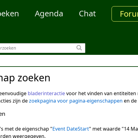
oeken
Agenda
Chat
For
hap zoeken
 eenvoudige
bladerinteractie
voor het vinden van entiteite
cties zijn de
zoekpagina voor pagina-eigenschappen
en de
en
na's met de eigenschap "
Event DateStart
" met waarde "14 Mar
arden weergegeven.