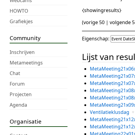
Webcams
⧼showingresults⧽
HOWTO
Grafiekjes
(
vorige 50
|
volgende 5
Community
Eigenschap:
Inschrijven
Lijst van resu
Metameetings
MetaMeeting21x06
Chat
MetaMeeting21x07
MetaMeeting21x07
Forum
MetaMeeting21x08
Projecten
MetaMeeting21x08
Agenda
MetaMeeting21x09
Ventilatieklusdag
+
MetaMeeting21x12
Organisatie
MetaMeeting21x12
MetaMeeting22x01