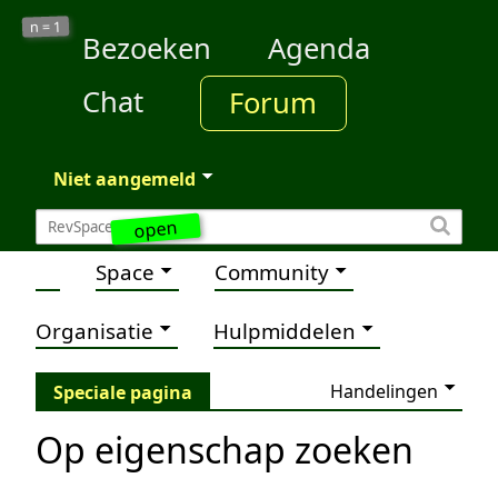
1
n =
Bezoeken
Agenda
Chat
Forum
Niet aangemeld
open
Space
Community
Organisatie
Hulpmiddelen
Handelingen
Speciale pagina
Op eigenschap zoeken