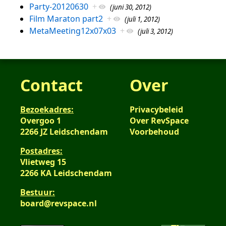
Party-20120630
+
(juni 30, 2012)
Film Maraton part2
+
(juli 1, 2012)
MetaMeeting12x07x03
+
(juli 3, 2012)
Contact
Over
Bezoekadres:
Privacybeleid
Overgoo 1
Over RevSpace
2266 JZ Leidschendam
Voorbehoud
Postadres:
Vlietweg 15
2266 KA Leidschendam
Bestuur:
board@revspace.nl