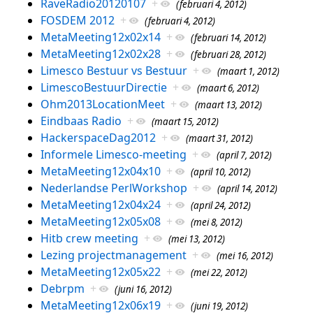
RaveRadio20120107
+
(februari 4, 2012)
FOSDEM 2012
+
(februari 4, 2012)
MetaMeeting12x02x14
+
(februari 14, 2012)
MetaMeeting12x02x28
+
(februari 28, 2012)
Limesco Bestuur vs Bestuur
+
(maart 1, 2012)
LimescoBestuurDirectie
+
(maart 6, 2012)
Ohm2013LocationMeet
+
(maart 13, 2012)
Eindbaas Radio
+
(maart 15, 2012)
HackerspaceDag2012
+
(maart 31, 2012)
Informele Limesco-meeting
+
(april 7, 2012)
MetaMeeting12x04x10
+
(april 10, 2012)
Nederlandse PerlWorkshop
+
(april 14, 2012)
MetaMeeting12x04x24
+
(april 24, 2012)
MetaMeeting12x05x08
+
(mei 8, 2012)
Hitb crew meeting
+
(mei 13, 2012)
Lezing projectmanagement
+
(mei 16, 2012)
MetaMeeting12x05x22
+
(mei 22, 2012)
Debrpm
+
(juni 16, 2012)
MetaMeeting12x06x19
+
(juni 19, 2012)