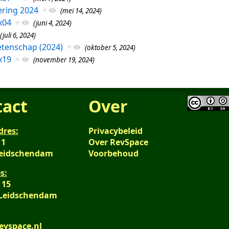
ring 2024
+
(mei 14, 2024)
x04
+
(juni 4, 2024)
(juli 6, 2024)
tenschap (2024)
+
(oktober 5, 2024)
x19
+
(november 19, 2024)
tact
Over
dres:
Privacybeleid
 1
Over RevSpace
Leidschendam
Voorbehoud
s:
 15
 Leidschendam
evspace.nl