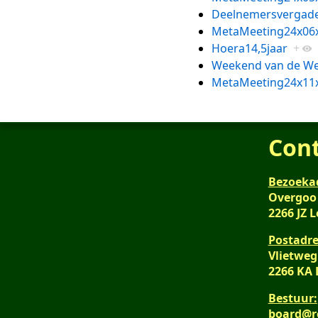
Deelnemersvergade
MetaMeeting24x06
Hoera14,5jaar
+
Weekend van de We
MetaMeeting24x11
Con
Bezoeka
Overgoo
2266 JZ 
Postadre
Vlietweg
2266 KA
Bestuur:
board@r