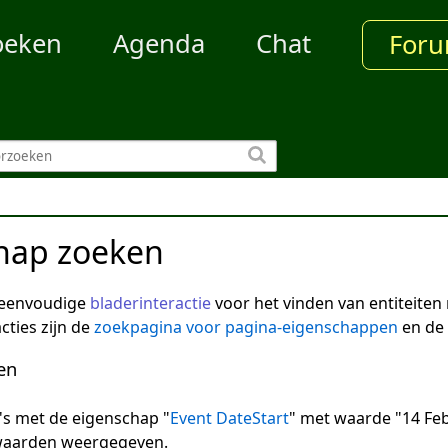
oeken
Agenda
Chat
For
hap zoeken
 eenvoudige
bladerinteractie
voor het vinden van entiteite
cties zijn de
zoekpagina voor pagina-eigenschappen
en de
en
na's met de eigenschap "
Event DateStart
" met waarde "14 Feb
 waarden weergegeven.