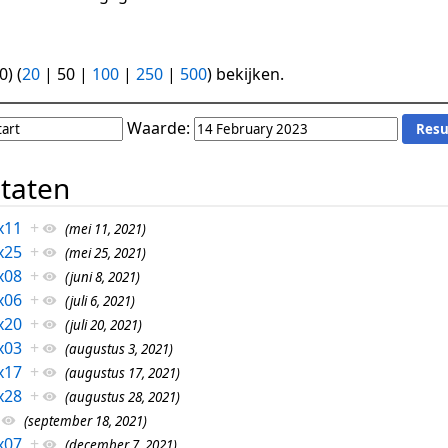
0
) (
20
|
50
|
100
|
250
|
500
) bekijken.
Waarde:
ltaten
x11
+
(mei 11, 2021)
x25
+
(mei 25, 2021)
x08
+
(juni 8, 2021)
x06
+
(juli 6, 2021)
x20
+
(juli 20, 2021)
x03
+
(augustus 3, 2021)
x17
+
(augustus 17, 2021)
x28
+
(augustus 28, 2021)
(september 18, 2021)
x07
+
(december 7, 2021)