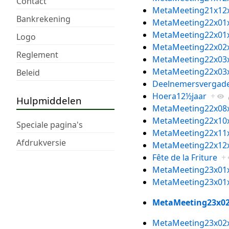
Contact
MetaMeeting21x12
Bankrekening
MetaMeeting22x01
MetaMeeting22x01
Logo
MetaMeeting22x02
Reglement
MetaMeeting22x03
MetaMeeting22x03
Beleid
Deelnemersvergade
Hoera12½jaar
+
Hulpmiddelen
MetaMeeting22x08
MetaMeeting22x10
Speciale pagina's
MetaMeeting22x11
Afdrukversie
MetaMeeting22x12
Fête de la Friture
+
MetaMeeting23x01
MetaMeeting23x01
MetaMeeting23x0
MetaMeeting23x02