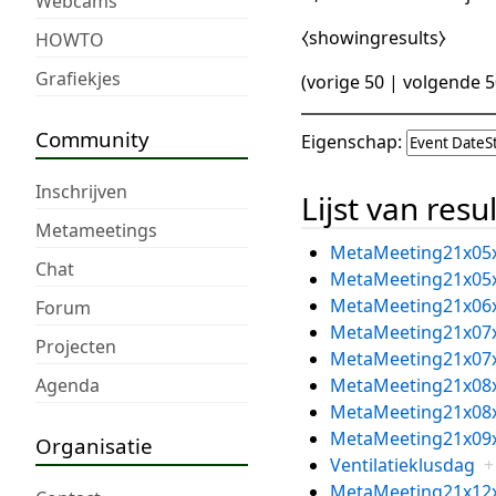
Webcams
⧼showingresults⧽
HOWTO
Grafiekjes
(
vorige 50
|
volgende 5
Community
Eigenschap:
Inschrijven
Lijst van resu
Metameetings
MetaMeeting21x05
Chat
MetaMeeting21x05
MetaMeeting21x06
Forum
MetaMeeting21x07
Projecten
MetaMeeting21x07
Agenda
MetaMeeting21x08
MetaMeeting21x08
MetaMeeting21x09
Organisatie
Ventilatieklusdag
+
MetaMeeting21x12