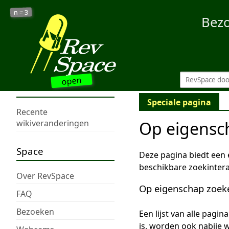
3
n =
Bez
open
Speciale pagina
Recente
Op eigensc
wikiveranderingen
Space
Deze pagina biedt een
beschikbare zoekintera
Over RevSpace
Op eigenschap zoek
FAQ
Bezoeken
Een lijst van alle pagi
is, worden ook nabije