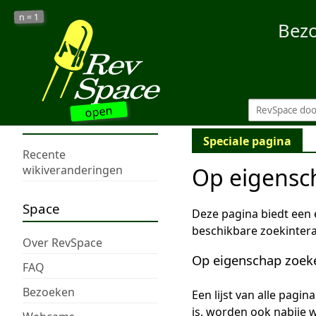
1
n =
Bez
open
Speciale pagina
Recente
Op eigensc
wikiveranderingen
Space
Deze pagina biedt een
beschikbare zoekintera
Over RevSpace
Op eigenschap zoek
FAQ
Bezoeken
Een lijst van alle pagi
is, worden ook nabije