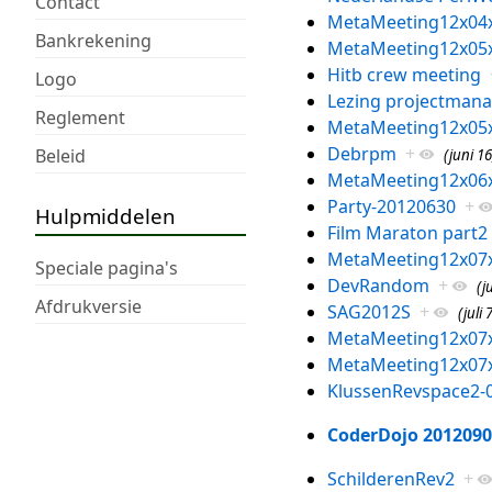
Contact
MetaMeeting12x04
Bankrekening
MetaMeeting12x05
Hitb crew meeting
Logo
Lezing projectman
Reglement
MetaMeeting12x05
Debrpm
+
Beleid
(juni 16
MetaMeeting12x06
Party-20120630
+
Hulpmiddelen
Film Maraton part2
MetaMeeting12x07
Speciale pagina's
DevRandom
+
(j
Afdrukversie
SAG2012S
+
(juli 
MetaMeeting12x07
MetaMeeting12x07
KlussenRevspace2-
CoderDojo 2012090
SchilderenRev2
+