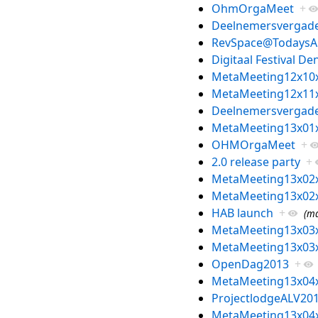
OhmOrgaMeet
+
Deelnemersvergade
RevSpace@TodaysA
Digitaal Festival D
MetaMeeting12x10
MetaMeeting12x11
Deelnemersvergade
MetaMeeting13x01
OHMOrgaMeet
+
2.0 release party
+
MetaMeeting13x02
MetaMeeting13x02
HAB launch
+
(ma
MetaMeeting13x03
MetaMeeting13x03
OpenDag2013
+
MetaMeeting13x04
ProjectlodgeALV201
MetaMeeting13x04