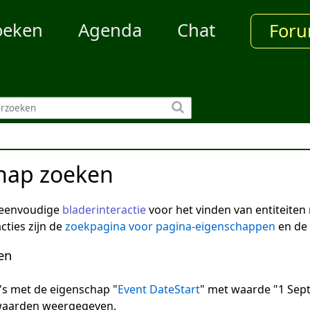
oeken
Agenda
Chat
For
hap zoeken
 eenvoudige
bladerinteractie
voor het vinden van entiteite
cties zijn de
zoekpagina voor pagina-eigenschappen
en de
en
na's met de eigenschap "
Event DateStart
" met waarde "1 Sep
 waarden weergegeven.