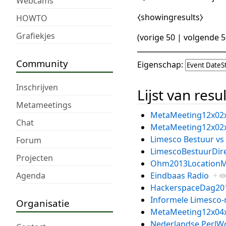
Webcams
⧼showingresults⧽
HOWTO
Grafiekjes
(
vorige 50
|
volgende 5
Community
Eigenschap:
Inschrijven
Lijst van resu
Metameetings
MetaMeeting12x02
Chat
MetaMeeting12x02
Limesco Bestuur vs
Forum
LimescoBestuurDire
Projecten
Ohm2013LocationM
Agenda
Eindbaas Radio
+
HackerspaceDag20
Informele Limesco
Organisatie
MetaMeeting12x04
Nederlandse PerlW