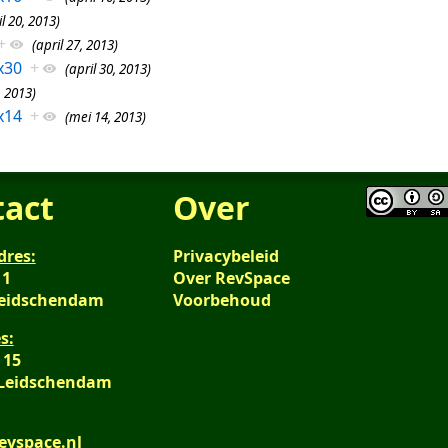
il 20, 2013)
+
(april 27, 2013)
x30
+
(april 30, 2013)
, 2013)
x14
+
(mei 14, 2013)
tact
Over
dres:
Privacybeleid
 1
Over RevSpace
Leidschendam
Voorbehoud
s:
 15
 Leidschendam
evspace.nl