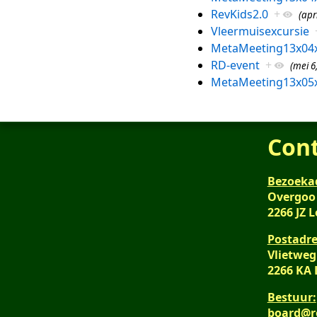
RevKids2.0
+
(apr
Vleermuisexcursie
MetaMeeting13x04
RD-event
+
(mei 6
MetaMeeting13x05
Con
Bezoeka
Overgoo
2266 JZ 
Postadre
Vlietweg
2266 KA
Bestuur:
board@r