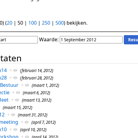
0
) (
20
|
50
|
100
|
250
|
500
) bekijken.
Waarde:
ltaten
x14
+
(februari 14, 2012)
x28
+
(februari 28, 2012)
 Bestuur
+
(maart 1, 2012)
ctie
+
(maart 6, 2012)
eet
+
(maart 13, 2012)
(maart 15, 2012)
12
+
(maart 31, 2012)
-meeting
+
(april 7, 2012)
x10
+
(april 10, 2012)
orkshop
+
(april 14, 2012)