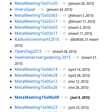
MetaMeeting15x01x20
+
(januari 20, 2015)
Hoera5jaar
+
(januari 24, 2015)
MetaMeeting15x02x03
+
(februari 3, 2015)
MetaMeeting15x02x17
+
(februari 17, 2015)
MetaMeeting15x03x03
+
(maart 3, 2015)
MetaMeeting15x03x17
+
(maart 17, 2015)
Radiovlooienmarkt2015
+
(08:00:00, 21 maart
2015)
OpenDag2015
+
(maart 28, 2015)
Deelnemersvergadering 2015
+
(maart 31,
2015)
MetaMeeting15x04x14
+
(april 14, 2015)
MetaMeeting15x04x28
+
(april 28, 2015)
MetaMeeting15x05x12
+
(mei 12, 2015)
MetaMeeting15x05x26
+
(mei 26, 2015)
MetaMeeting15x06x09
+
(juni 9, 2015)
MetaMeeting15x06x23
+
(juni 23, 2015)