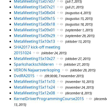
MetaMeeting15x07x07
+
(juli 7, 2015)
MetaMeeting15x07x21
+
(juli 21, 2015)
MetaMeeting15x08x04
+
(augustus 4, 2015)
MetaMeeting15x09x15
+
(augustus 15, 2015)
MetaMeeting15x08x18
+
(augustus 18, 2015)
MetaMeeting15x09x01
+
(september 1, 2015)
MetaMeeting15x09x29
+
(september 29, 2015)
MetaMeeting15x10x13
+
(oktober 13, 2015)
SHA2017 kick-off meeting
20151024
+
(oktober 24, 2015)
MetaMeeting15x10x27
+
(oktober 27, 2015)
Sparkshackschilderen
+
(oktober 27, 2015)
VERON Najaarsverkoping
+
(oktober 29, 2015)
DvdRA2015
+
(09:30:00, 7 november 2015)
MetaMeeting15x11x10
+
(november 10, 2015)
MetaMeeting15x11x24
+
(november 24, 2015)
MetaMeeting15x12x08
+
(december 8, 2015)
KernelDriverProgrammingCourse2015
+
(decemb
13, 2015)