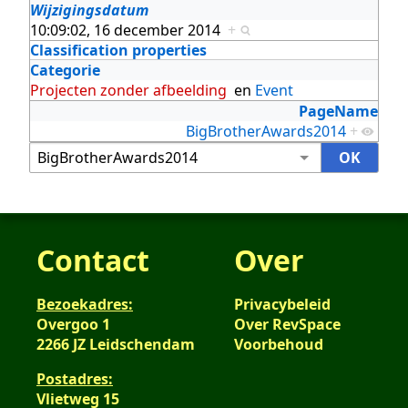
Wijzigingsdatum
10:09:02, 16 december 2014
+
Classification properties
Categorie
Projecten zonder afbeelding
en
Event
PageName
BigBrotherAwards2014
+
Contact
Over
Bezoekadres:
Privacybeleid
Overgoo 1
Over RevSpace
2266 JZ Leidschendam
Voorbehoud
Postadres:
Vlietweg 15