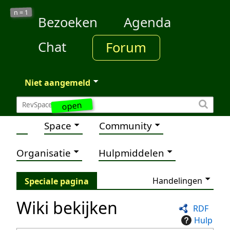
1
n =
Bezoeken
Agenda
Chat
Forum
Niet aangemeld
open
Space
Community
Organisatie
Hulpmiddelen
Handelingen
Speciale pagina
Wiki bekijken
RDF
Hulp