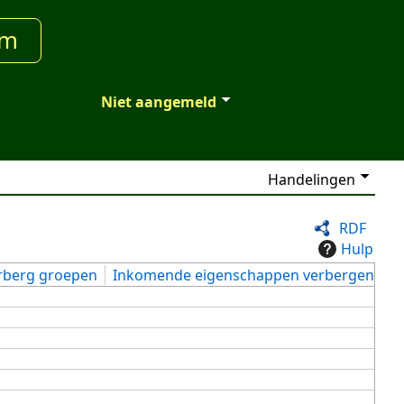
um
Niet aangemeld
Handelingen
RDF
Hulp
rberg groepen
Inkomende eigenschappen verbergen