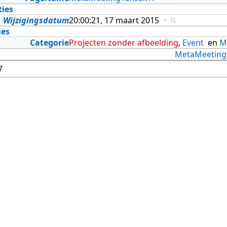
ties
Wijzigingsdatum
20:00:21, 17 maart 2015
+
ies
Categorie
Projecten zonder afbeelding
,
Event
en
M
MetaMeeting