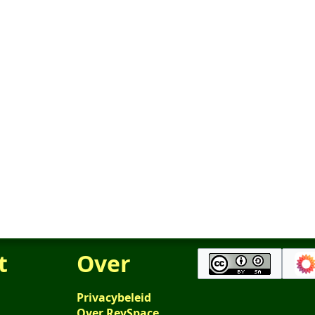
t
Over
Privacybeleid
Over RevSpace