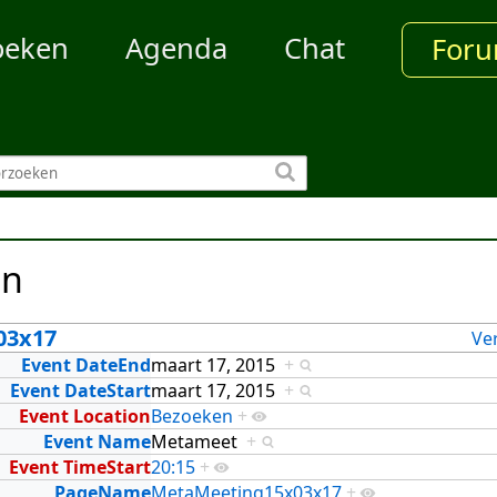
oeken
Agenda
Chat
For
en
03x17
Ve
Event DateEnd
maart 17, 2015
+
Event DateStart
maart 17, 2015
+
Event Location
Bezoeken
+
Event Name
Metameet
+
Event TimeStart
20:15
+
PageName
MetaMeeting15x03x17
+