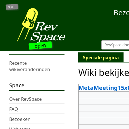
1
n =
Bez
open
Speciale pagina
Recente
Wiki bekijk
wikiveranderingen
Space
MetaMeeting15x
Over RevSpace
FAQ
Bezoeken