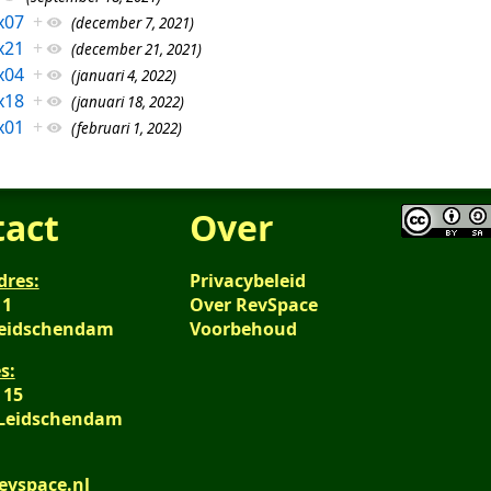
x07
+
(december 7, 2021)
x21
+
(december 21, 2021)
x04
+
(januari 4, 2022)
x18
+
(januari 18, 2022)
x01
+
(februari 1, 2022)
tact
Over
dres:
Privacybeleid
 1
Over RevSpace
Leidschendam
Voorbehoud
s:
 15
 Leidschendam
evspace.nl