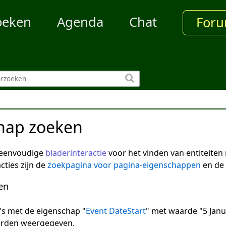
oeken
Agenda
Chat
For
hap zoeken
 eenvoudige
bladerinteractie
voor het vinden van entiteite
cties zijn de
zoekpagina voor pagina-eigenschappen
en de
en
na's met de eigenschap "
Event DateStart
" met waarde "5 Janu
arden weergegeven.