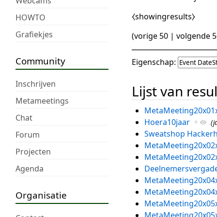
Webcams
⧼showingresults⧽
HOWTO
Grafiekjes
(
vorige 50
|
volgende 5
Community
Eigenschap:
Inschrijven
Lijst van resu
Metameetings
MetaMeeting20x01
Chat
Hoera10jaar
+
(j
Sweatshop Hackerh
Forum
MetaMeeting20x02
Projecten
MetaMeeting20x02
Agenda
Deelnemersvergade
MetaMeeting20x04
MetaMeeting20x04
Organisatie
MetaMeeting20x05
MetaMeeting20x05