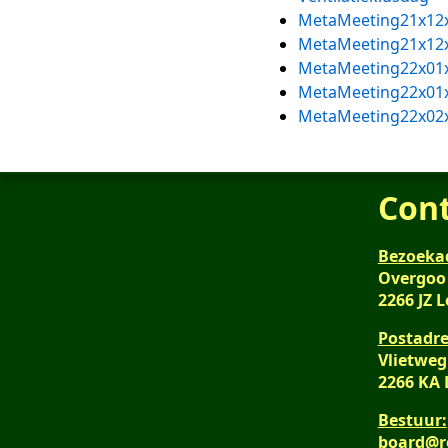
MetaMeeting21x12
MetaMeeting21x12
MetaMeeting22x01
MetaMeeting22x01
MetaMeeting22x02
Con
Bezoeka
Overgoo
2266 JZ 
Postadre
Vlietweg
2266 KA
Bestuur:
board@r