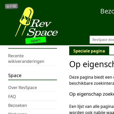
10
n =
Bez
open
Speciale pagina
Recente
Op eigensc
wikiveranderingen
Space
Deze pagina biedt een
beschikbare zoekintera
Over RevSpace
Op eigenschap zoek
FAQ
Bezoeken
Een lijst van alle pagi
worden ook nabije wa