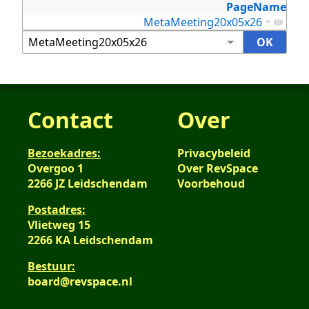
PageName
MetaMeeting20x05x26
+
Contact
Over
Bezoekadres:
Privacybeleid
Overgoo 1
Over RevSpace
2266 JZ Leidschendam
Voorbehoud
Postadres:
Vlietweg 15
2266 KA Leidschendam
Bestuur:
board@revspace.nl