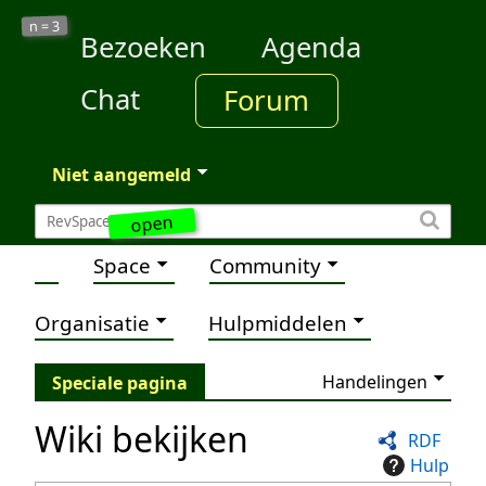
3
n =
Bezoeken
Agenda
Chat
Forum
Niet aangemeld
open
Space
Community
Organisatie
Hulpmiddelen
Handelingen
Speciale pagina
Wiki bekijken
RDF
Hulp