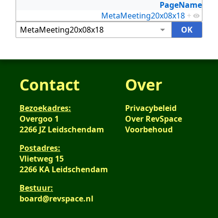
PageName
MetaMeeting20x08x18
+
Contact
Over
Bezoekadres:
Privacybeleid
Overgoo 1
Over RevSpace
2266 JZ Leidschendam
Voorbehoud
Postadres:
Vlietweg 15
2266 KA Leidschendam
Bestuur:
board@revspace.nl