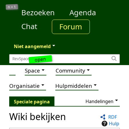
1
n =
Bezoeken
Agenda
Chat
Forum
Niet aangemeld
open
Space
Community
Organisatie
Hulpmiddelen
Handelingen
Speciale pagina
Wiki bekijken
RDF
Hulp