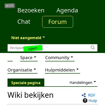
1
n =
Bezoeken
Agenda
Chat
Forum
Niet aangemeld
open
Space
Community
Organisatie
Hulpmiddelen
Handelingen
Speciale pagina
Wiki bekijken
RDF
Hulp