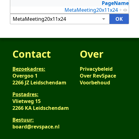
PageName
MetaMeeting20x11x24
+
Contact
Over
Bezoekadres:
Privacybeleid
Overgoo 1
Over RevSpace
2266 JZ Leidschendam
Voorbehoud
Postadres:
Vlietweg 15
2266 KA Leidschendam
Bestuur:
board@revspace.nl