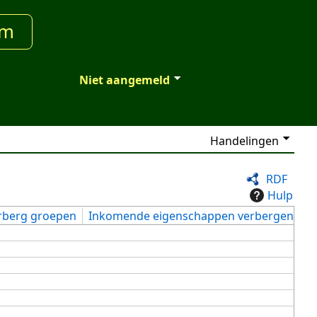
um
Niet aangemeld
Handelingen
RDF
Hulp
rberg groepen
Inkomende eigenschappen verbergen