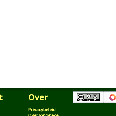
t
Over
Privacybeleid
Over RevSpace