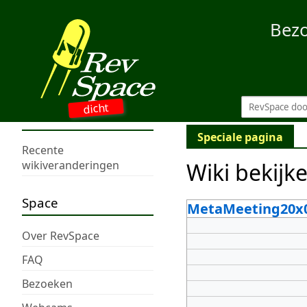
Bez
dicht
Speciale pagina
Recente
Wiki bekijk
wikiveranderingen
Space
MetaMeeting20x
Over RevSpace
FAQ
Bezoeken