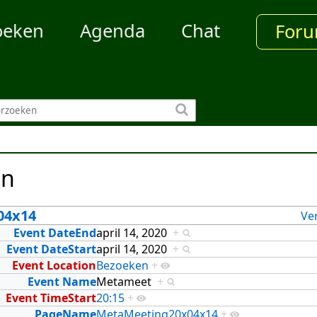
oeken
Agenda
Chat
For
en
04x14
Ve
Event DateEnd
april 14, 2020
+
Event DateStart
april 14, 2020
+
Event Location
Bezoeken
+
Event Name
Metameet
+
Event TimeStart
20:15
+
PageName
MetaMeeting20x04x14
+