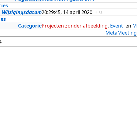
ties
Wijzigingsdatum
20:29:45, 14 april 2020
+
ies
Categorie
Projecten zonder afbeelding
,
Event
en
M
MetaMeeting