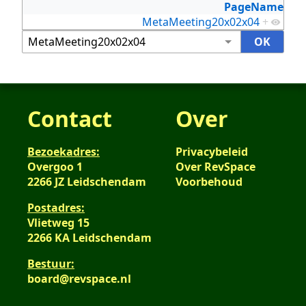
PageName
MetaMeeting20x02x04
+
Contact
Over
Bezoekadres:
Privacybeleid
Overgoo 1
Over RevSpace
2266 JZ Leidschendam
Voorbehoud
Postadres:
Vlietweg 15
2266 KA Leidschendam
Bestuur:
board@revspace.nl