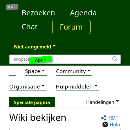
1
n =
Bezoeken
Agenda
Chat
Forum
Niet aangemeld
open
Space
Community
Organisatie
Hulpmiddelen
Handelingen
Speciale pagina
Wiki bekijken
RDF
Hulp