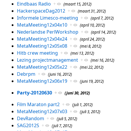
Eindbaas Radio
+
(maart 15, 2012)
HackerspaceDag2012
+
(maart 31, 2012)
Informele Limesco-meeting
+
(april 7, 2012)
MetaMeeting12x04x10
+
(april 10, 2012)
Nederlandse PerlWorkshop
+
(april 14, 2012)
MetaMeeting12x04x24
+
(april 24, 2012)
MetaMeeting12x05x08
+
(mei 8, 2012)
Hitb crew meeting
+
(mei 13, 2012)
Lezing projectmanagement
+
(mei 16, 2012)
MetaMeeting12x05x22
+
(mei 22, 2012)
Debrpm
+
(juni 16, 2012)
MetaMeeting12x06x19
+
(juni 19, 2012)
Party-20120630
+
(juni 30, 2012)
Film Maraton part2
+
(juli 1, 2012)
MetaMeeting12x07x03
+
(juli 3, 2012)
DevRandom
+
(juli 5, 2012)
SAG2012S
+
(juli 7, 2012)