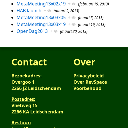
MetaMeeting13x02x19
+
(februari 19, 2013)
HAB launch
+
(maart 2, 2013)
MetaMeeting13x03x05
+
(maart 5, 2013)
MetaMeeting13x03x19
+
(maart 19, 2013)
OpenDag2013
+
(maart 30, 2013)
Contact
Over
Bezoekadres:
Privacybeleid
Overgoo 1
Over RevSpace
2266 JZ Leidschendam
Voorbehoud
Postadres:
Vlietweg 15
2266 KA Leidschendam
Bestuur: