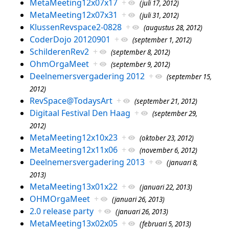
MetaMeeting12x07x17
+
(juli 17, 2012)
MetaMeeting12x07x31
+
(juli 31, 2012)
KlussenRevspace2-0828
+
(augustus 28, 2012)
CoderDojo 20120901
+
(september 1, 2012)
SchilderenRev2
+
(september 8, 2012)
OhmOrgaMeet
+
(september 9, 2012)
Deelnemersvergadering 2012
+
(september 15,
2012)
RevSpace@TodaysArt
+
(september 21, 2012)
Digitaal Festival Den Haag
+
(september 29,
2012)
MetaMeeting12x10x23
+
(oktober 23, 2012)
MetaMeeting12x11x06
+
(november 6, 2012)
Deelnemersvergadering 2013
+
(januari 8,
2013)
MetaMeeting13x01x22
+
(januari 22, 2013)
OHMOrgaMeet
+
(januari 26, 2013)
2.0 release party
+
(januari 26, 2013)
MetaMeeting13x02x05
+
(februari 5, 2013)