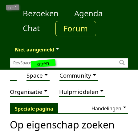
1
n =
Bezoeken
Agenda
Chat
Forum
Niet aangemeld
open
Space
Community
Organisatie
Hulpmiddelen
Handelingen
Speciale pagina
Op eigenschap zoeken