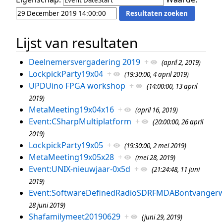
Lijst van resultaten
Deelnemersvergadering 2019
+
(april 2, 2019)
LockpickParty19x04
+
(19:30:00, 4 april 2019)
UPDUino FPGA workshop
+
(14:00:00, 13 april
2019)
MetaMeeting19x04x16
+
(april 16, 2019)
Event:CSharpMultiplatform
+
(20:00:00, 26 april
2019)
LockpickParty19x05
+
(19:30:00, 2 mei 2019)
MetaMeeting19x05x28
+
(mei 28, 2019)
Event:UNIX-nieuwjaar-0x5d
+
(21:24:48, 11 juni
2019)
Event:SoftwareDefinedRadioSDRFMDABontvanger
28 juni 2019)
Shafamilymeet20190629
+
(juni 29, 2019)